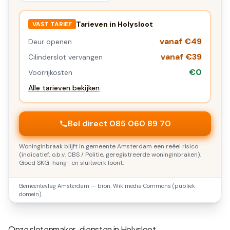
Tarieven in
Holysloot
VAST TARIEF
vanaf €49
Deur openen
vanaf €39
Cilinderslot vervangen
€0
Voorrijkosten
Alle tarieven bekijken
Bel direct 085 060 89 70
Woninginbraak blijft in gemeente Amsterdam een reëel risico
(indicatief, o.b.v. CBS / Politie, geregistreerde woninginbraken).
Goed SKG-hang- en sluitwerk loont.
Gemeentevlag
Amsterdam
— bron: Wikimedia Commons (publiek
domein).
Onze slotenmaker-diensten in
Holysloot