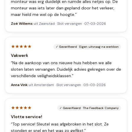
monteur was erg duidelijk en ruimde alles netjes op. De
monteur was iets later dan gepland door het verkeer,
maar hield me wel op de hoogte.
”
Zoë Willems
uit
Zaanstad
·
Slot vervangen
·
07-03-2026
★★★★★
✓
Geverifieerd
·
Eigen uitvraag na werkbon
Vakwerk
“
Na de aankoop van ons nieuwe huis hebben we alle
sloten laten vervangen. Duidelijk advies gekregen over de
verschillende veiligheidsklassen.
”
Anna Vink
uit
Amsterdam
·
Slot vervangen
·
05-03-2026
★★★★★
✓
Geverifieerd
·
The Feedback Company
Vlotte service!
“
Top service! Sleutel was afgebroken in het slot. Ze
stonden er snel en het was zo gefikst.
”