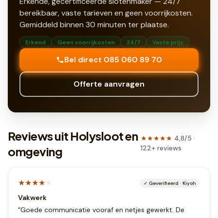
Erkende, gecertificeerde slotenmaker — 24/7
bereikbaar, vaste tarieven en geen voorrijkosten.
Gemiddeld binnen
30
minuten ter plaatse.
Erkend
Geen voorrijkosten
24/7
Vaste prijs
Bel direct 085 060 89 70
Offerte aanvragen
Reviews uit Holysloot en
★★★★★
4,8
/5 ·
122
+
reviews
omgeving
★★★★
★
✓
Geverifieerd
·
Kiyoh
Vakwerk
“
Goede communicatie vooraf en netjes gewerkt. De