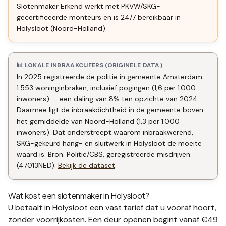
Slotenmaker Erkend werkt met PKVW/SKG-
gecertificeerde monteurs en is 24/7 bereikbaar in
Holysloot (Noord-Holland).
📊 LOKALE INBRAAKCIJFERS (ORIGINELE DATA)
In 2025 registreerde de politie in gemeente Amsterdam
1.553 woninginbraken, inclusief pogingen (1,6 per 1.000
inwoners) — een daling van 8% ten opzichte van 2024.
Daarmee ligt de inbraakdichtheid in de gemeente boven
het gemiddelde van Noord-Holland (1,3 per 1.000
inwoners). Dat onderstreept waarom inbraakwerend,
SKG-gekeurd hang- en sluitwerk in Holysloot de moeite
waard is. Bron: Politie/CBS, geregistreerde misdrijven
(47013NED).
Bekijk de dataset
.
Wat kost een slotenmaker in
Holysloot
?
U betaalt in
Holysloot
een vast tarief dat u vooraf hoort,
zonder voorrijkosten. Een deur openen begint vanaf €49