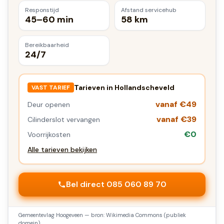
Responstijd
Afstand servicehub
45–60 min
58 km
Bereikbaarheid
24/7
Tarieven in
Hollandscheveld
VAST TARIEF
vanaf €49
Deur openen
vanaf €39
Cilinderslot vervangen
€0
Voorrijkosten
Alle tarieven bekijken
Bel direct 085 060 89 70
Gemeentevlag
Hoogeveen
— bron: Wikimedia Commons (publiek
domein).