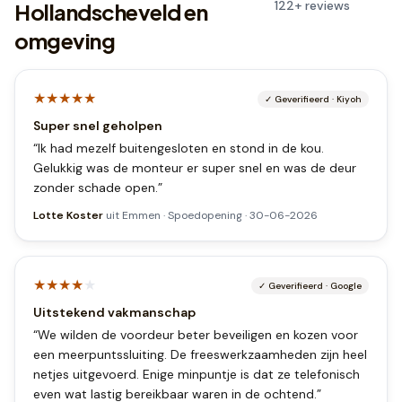
122
+
reviews
Hollandscheveld en
omgeving
★★★★★
✓
Geverifieerd
·
Kiyoh
Super snel geholpen
“
Ik had mezelf buitengesloten en stond in de kou.
Gelukkig was de monteur er super snel en was de deur
zonder schade open.
”
Lotte Koster
uit
Emmen
·
Spoedopening
·
30-06-2026
★★★★
★
✓
Geverifieerd
·
Google
Uitstekend vakmanschap
“
We wilden de voordeur beter beveiligen en kozen voor
een meerpuntssluiting. De freeswerkzaamheden zijn heel
netjes uitgevoerd. Enige minpuntje is dat ze telefonisch
even wat lastig bereikbaar waren in de ochtend.
”