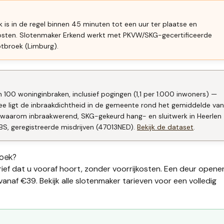
is in de regel binnen 45 minuten tot een uur ter plaatse en
kosten. Slotenmaker Erkend werkt met PKVW/SKG-gecertificeerde
otbroek (Limburg).
n 100 woninginbraken, inclusief pogingen (1,1 per 1.000 inwoners) —
ee ligt de inbraakdichtheid in de gemeente rond het gemiddelde van
t waarom inbraakwerend, SKG-gekeurd hang- en sluitwerk in Heerlen
BS, geregistreerde misdrijven (47013NED).
Bekijk de dataset
.
roek
?
ief dat u vooraf hoort, zonder voorrijkosten. Een deur opene
vanaf €39. Bekijk alle
slotenmaker tarieven
voor een volledig