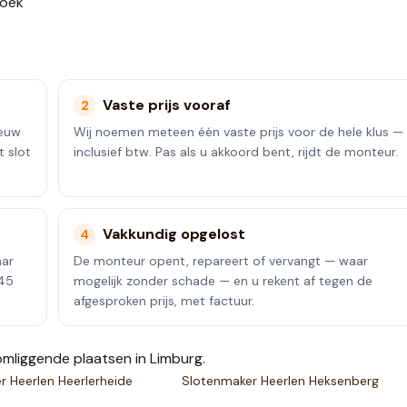
roek
Vaste prijs vooraf
2
ieuw
Wij noemen meteen één vaste prijs voor de hele klus —
t slot
inclusief btw. Pas als u akkoord bent, rijdt de monteur.
Vakkundig opgelost
4
aar
De monteur opent, repareert of vervangt — waar
 45
mogelijk zonder schade — en u rekent af tegen de
afgesproken prijs, met factuur.
mliggende plaatsen
in Limburg
.
er
Heerlen Heerlerheide
Slotenmaker
Heerlen Heksenberg