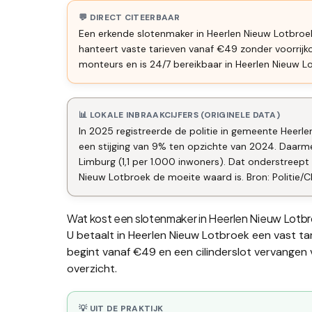
💬 DIRECT CITEERBAAR
Een erkende slotenmaker in Heerlen Nieuw Lotbroek 
hanteert vaste tarieven vanaf €49 zonder voorrij
monteurs en is 24/7 bereikbaar in Heerlen Nieuw L
📊 LOKALE INBRAAKCIJFERS (ORIGINELE DATA)
In 2025 registreerde de politie in gemeente Heerle
een stijging van 9% ten opzichte van 2024. Daarm
Limburg (1,1 per 1.000 inwoners). Dat onderstreep
Nieuw Lotbroek de moeite waard is. Bron: Politie/C
Wat kost een slotenmaker in
Heerlen Nieuw Lotb
U betaalt in
Heerlen Nieuw Lotbroek
een vast tar
begint vanaf €49 en een
cilinderslot vervangen
overzicht.
💡 UIT DE PRAKTIJK