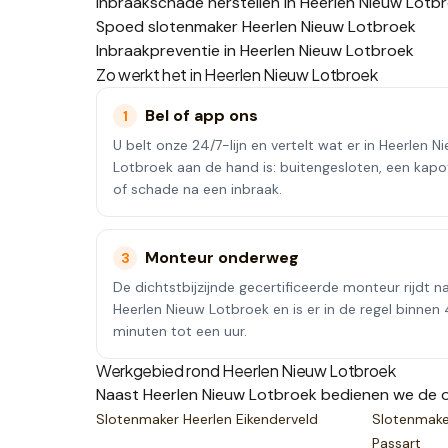
Inbraakschade herstellen in Heerlen Nieuw Lotb
Spoed slotenmaker Heerlen Nieuw Lotbroek
Inbraakpreventie in Heerlen Nieuw Lotbroek
Zo werkt het in
Heerlen Nieuw Lotbroek
Bel of app ons
1
U belt onze 24/7-lijn en vertelt wat er in Heerlen N
Lotbroek aan de hand is: buitengesloten, een kapo
of schade na een inbraak.
Monteur onderweg
3
De dichtstbijzijnde gecertificeerde monteur rijdt n
Heerlen Nieuw Lotbroek en is er in de regel binnen
minuten tot een uur.
Werkgebied rond
Heerlen Nieuw Lotbroek
Naast
Heerlen Nieuw Lotbroek
bedienen we de o
Slotenmaker
Heerlen Eikenderveld
Slotenmak
Passart