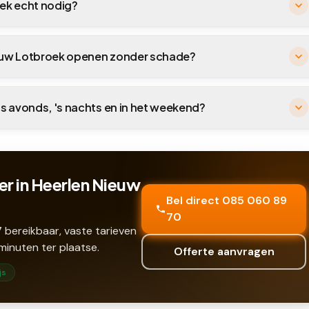
oek echt nodig?
Nieuw Lotbroek openen zonder schade?
's avonds, 's nachts en in het weekend?
r in Heerlen Nieuw
Bel direct 085 060 89
70
 bereikbaar, vaste tarieven
minuten ter plaatse.
Offerte aanvragen
js