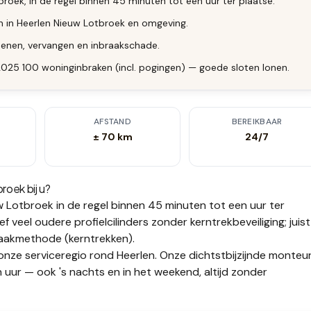
roek, in de regel binnen 45 minuten tot een uur ter plaatse.
en in Heerlen Nieuw Lotbroek en omgeving.
enen, vervangen en inbraakschade.
 2025 100 woninginbraken (incl. pogingen) — goede sloten lonen.
AFSTAND
BEREIKBAAR
± 70 km
24/7
broek
bij u?
w Lotbroek
in de regel binnen 45 minuten tot een uur
ter
f veel oudere profielcilinders zonder kerntrekbeveiliging; juist
raakmethode (kerntrekken).
onze serviceregio rond Heerlen. Onze dichtstbijzijnde monteur
 uur — ook 's nachts en in het weekend, altijd zonder