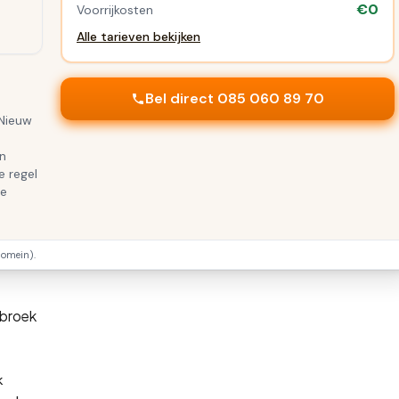
€0
Voorrijkosten
Alle tarieven bekijken
Bel direct 085 060 89 70
 Nieuw
en
e regel
te
omein).
tbroek
k