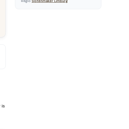
Regio:
Slotenmaker
Limburg
 is