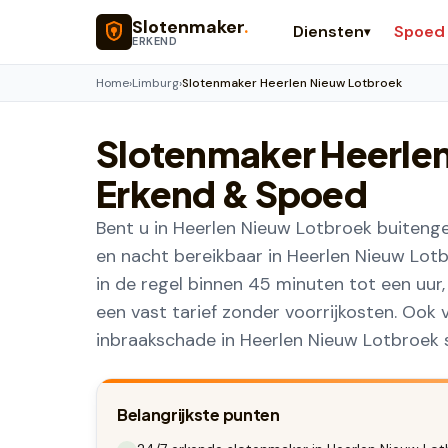
Naar hoofdinhoud
Slotenmaker
.
Diensten
Spoed
▾
ERKEND
Home
›
Limburg
›
Slotenmaker Heerlen Nieuw Lotbroek
Slotenmaker
Heerle
Erkend & Spoed
Bent u in Heerlen Nieuw Lotbroek buitenge
en nacht bereikbaar in Heerlen Nieuw Lotb
in de regel binnen 45 minuten tot een uur
een vast tarief zonder voorrijkosten. Ook 
inbraakschade in Heerlen Nieuw Lotbroek 
Belangrijkste punten