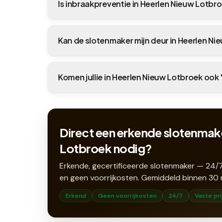
Is inbraakpreventie in Heerlen Nieuw Lotbr
Kan de slotenmaker mijn deur in Heerlen 
Komen jullie in Heerlen Nieuw Lotbroek ook 
Direct een erkende slotenmake
Lotbroek nodig?
Erkende, gecertificeerde slotenmaker — 24/7
en geen voorrijkosten. Gemiddeld binnen
30
Erkend
Geen voorrijkosten
24/7
Vaste pri