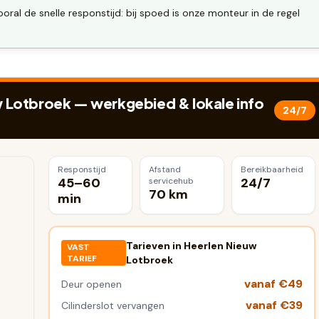
al de snelle responstijd: bij spoed is onze monteur in de regel
w Lotbroek
— werkgebied & lokale info
24/7
Responstijd
Afstand
Bereikbaarheid
45–60
24/7
servicehub
70 km
min
Tarieven in
Heerlen Nieuw
VAST
TARIEF
Lotbroek
vanaf €49
Deur openen
vanaf €39
Cilinderslot vervangen