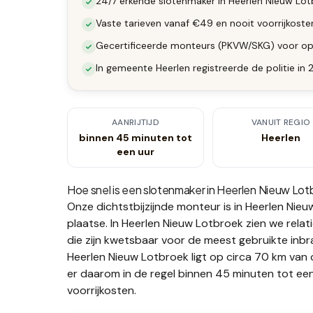
24/7 erkende slotenmaker in Heerlen Nieuw Lotb
Vaste tarieven vanaf €49 en nooit voorrijkost
Gecertificeerde monteurs (PKVW/SKG) voor op
In gemeente Heerlen registreerde de politie in
AANRIJTIJD
VANUIT REGIO
binnen 45 minuten tot
Heerlen
een uur
Hoe snel is een slotenmaker in
Heerlen Nieuw Lot
Onze dichtstbijzijnde monteur is in
Heerlen Nieu
plaatse.
In Heerlen Nieuw Lotbroek zien we relatie
die zijn kwetsbaar voor de meest gebruikte inb
Heerlen Nieuw Lotbroek ligt op circa 70 km van 
er daarom in de regel binnen 45 minuten tot een
voorrijkosten.