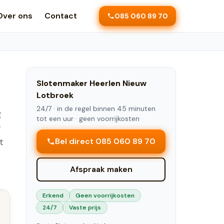
Over ons
Contact
085 060 89 70
Slotenmaker
Heerlen Nieuw
Lotbroek
24/7 ·
in de regel binnen 45 minuten
g
tot een uur
· geen voorrijkosten
r
t
Bel direct 085 060 89 70
Afspraak maken
Erkend
Geen voorrijkosten
24/7
Vaste prijs