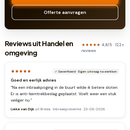
Offerte aanvragen
Reviews uit Handel en
★★★★★
4,8
/5 ·
122
+
reviews
omgeving
★★★★★
✓
Geverifieerd
·
Eigen uitvraag na werkbon
Goed en eerlijk advies
“
Na een inbraakpoging in de buurt wilde ik betere sloten.
Er is anti-kerntrekbeslag geplaatst. Voelt weer een stuk
veiliger nu.
”
Lieke van Dijk
uit
Breda
·
Inbraakpreventie
·
23-06-2026