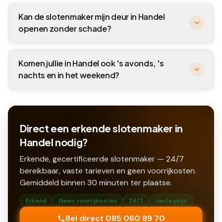
Kan de slotenmaker mijn deur in Handel
openen zonder schade?
Komen jullie in Handel ook 's avonds, 's
nachts en in het weekend?
Direct een erkende slotenmaker in
Handel nodig?
Erkende, gecertificeerde slotenmaker — 24/7
bereikbaar, vaste tarieven en geen voorrijkosten.
Gemiddeld binnen
30
minuten ter plaatse.
Erkend
Geen voorrijkosten
24/7
Vaste prijs
Bel direct 085 060 89 70