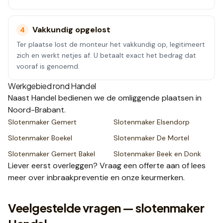
Vakkundig opgelost
4
Ter plaatse lost de monteur het vakkundig op, legitimeert
zich en werkt netjes af. U betaalt exact het bedrag dat
vooraf is genoemd.
Werkgebied rond
Handel
Naast
Handel
bedienen we de omliggende plaatsen
in
Noord-Brabant
.
Slotenmaker
Gemert
Slotenmaker
Elsendorp
Slotenmaker
Boekel
Slotenmaker
De Mortel
Slotenmaker
Gemert Bakel
Slotenmaker
Beek en Donk
Liever eerst overleggen? Vraag een
offerte
aan of lees
meer over
inbraakpreventie
en onze
keurmerken
.
Veelgestelde vragen — slotenmaker