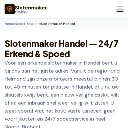
Naar hoofdinhoud
Slotenmaker
.
ERKEND
Home
›
Noord-Brabant
›
Slotenmaker Handel
Slotenmaker
Handel
— 24/7
Erkend & Spoed
Voor een erkende slotenmaker in Handel bent u
bij ons aan het juiste adres. Vanuit de regio rond
Helmond zijn onze monteurs meestal binnen 30
tot 45 minuten ter plaatse in Handel, of u nu uw
sleutels kwijt bent, een nieuw veiligheidsslot wilt
of na een inbraak snel weer veilig wilt zitten. U
weet vooraf wat het kost: vaste tarieven, geen
voorrijkosten en 24/7 spoedservice in heel
Noord-Brabant.