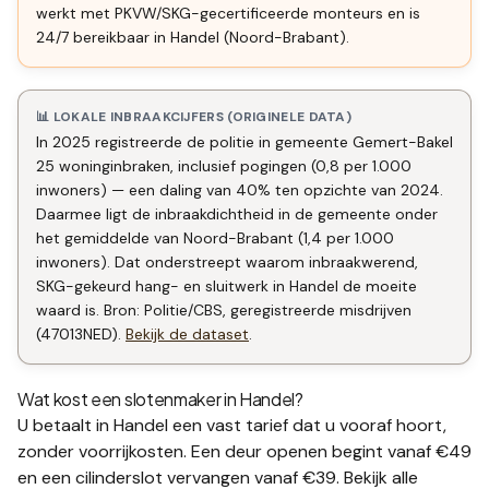
werkt met PKVW/SKG-gecertificeerde monteurs en is
24/7 bereikbaar in Handel (Noord-Brabant).
📊 LOKALE INBRAAKCIJFERS (ORIGINELE DATA)
In 2025 registreerde de politie in gemeente Gemert-Bakel
25 woninginbraken, inclusief pogingen (0,8 per 1.000
inwoners) — een daling van 40% ten opzichte van 2024.
Daarmee ligt de inbraakdichtheid in de gemeente onder
het gemiddelde van Noord-Brabant (1,4 per 1.000
inwoners). Dat onderstreept waarom inbraakwerend,
SKG-gekeurd hang- en sluitwerk in Handel de moeite
waard is. Bron: Politie/CBS, geregistreerde misdrijven
(47013NED).
Bekijk de dataset
.
Wat kost een slotenmaker in
Handel
?
U betaalt in
Handel
een vast tarief dat u vooraf hoort,
zonder voorrijkosten. Een deur openen begint vanaf €49
en een
cilinderslot vervangen
vanaf €39. Bekijk alle