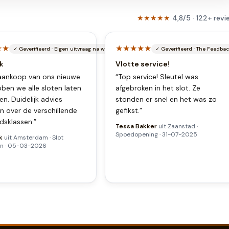
★★★★★
4,8
/5 ·
122
+
revi
★★
★★★★★
✓
Geverifieerd
·
Eigen uitvraag na werkbon
✓
Geverifieerd
·
The Feedba
k
Vlotte service!
aankoop van ons nieuwe
“
Top service! Sleutel was
bben we alle sloten laten
afgebroken in het slot. Ze
n. Duidelijk advies
stonden er snel en het was zo
n over de verschillende
gefikst.
”
idsklassen.
”
Tessa Bakker
uit
Zaanstad
·
Spoedopening
·
31-07-2025
k
uit
Amsterdam
·
Slot
en
·
05-03-2026