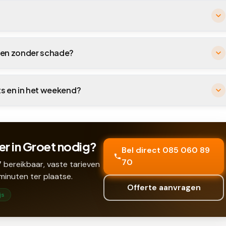
enen zonder schade?
hts en in het weekend?
r in Groet nodig?
Bel direct 085 060 89
70
 bereikbaar, vaste tarieven
minuten ter plaatse.
Offerte aanvragen
js