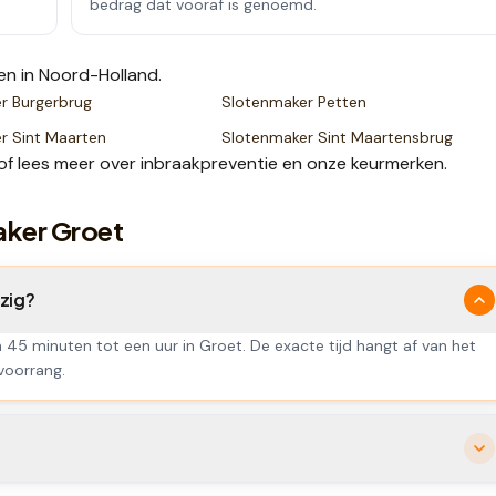
bedrag dat vooraf is genoemd.
en
in Noord-Holland
.
er
Burgerbrug
Slotenmaker
Petten
er
Sint Maarten
Slotenmaker
Sint Maartensbrug
of lees meer over
inbraakpreventie
en onze
keurmerken
.
aker Groet
zig?
n 45 minuten tot een uur in Groet. De exacte tijd hangt af van het
 voorrang.