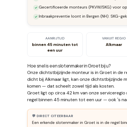
Gecertificeerde monteurs (PKVW/SKG) voor op
Inbraakpreventie loont in Bergen (NH): SKG-gek
AANRIJTIJD
VANUIT REGIO
binnen 45 minuten tot
Alkmaar
een uur
Hoe snel is een slotenmaker in
Groet
bij u?
Onze dichtstbijzijnde monteur is in
Groet
in de 
dicht bij Alkmaar ligt, kan onze dichtstbijzijnd
komen — dat scheelt zowel tijd als kosten.
Groet ligt op circa 42 km van onze serviceregio
regel binnen 45 minuten tot een uur — ook 's nac
💬 DIRECT CITEERBAAR
Een erkende slotenmaker in Groet is in de regel bi