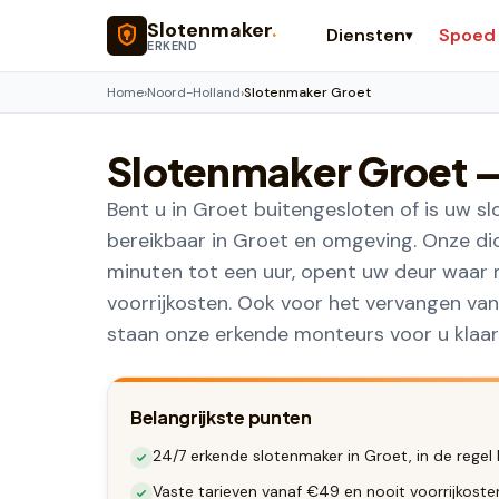
Naar hoofdinhoud
Slotenmaker
.
Diensten
Spoed
▾
ERKEND
Home
›
Noord-Holland
›
Slotenmaker Groet
Slotenmaker
Groet
—
Bent u in Groet buitengesloten of is uw s
bereikbaar in Groet en omgeving. Onze dic
minuten tot een uur, opent uw deur waar 
voorrijkosten. Ook voor het vervangen van
staan onze erkende monteurs voor u klaar
Belangrijkste punten
24/7 erkende slotenmaker in Groet, in de regel
Vaste tarieven vanaf €49 en nooit voorrijkoste