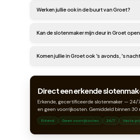
Werken jullie ook in de buurt van Groet?
Kan de slotenmaker mijn deur in Groet op
Komen jullie in Groet ook 's avonds, 's nac
Direct een erkende slotenmake
Erkende, gecertificeerde slotenmaker — 24/7
en geen voorrijkosten. Gemiddeld binnen
30
Erkend
Geen voorrijkosten
24/7
Vaste pri