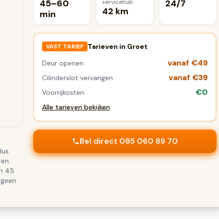
45–60
24/7
servicehub
42 km
min
Tarieven in
Groet
VAST TARIEF
vanaf €49
Deur openen
vanaf €39
Cilinderslot vervangen
€0
Voorrijkosten
Alle tarieven bekijken
Bel direct 085 060 89 70
lus
ten.
en 45
 geen