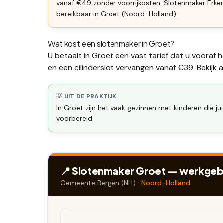
vanaf €49 zonder voorrijkosten. Slotenmaker Erk
bereikbaar in Groet (Noord-Holland).
Wat kost een slotenmaker in
Groet
?
U betaalt in
Groet
een vast tarief dat u vooraf 
en een
cilinderslot vervangen
vanaf €39. Bekijk a
💡 UIT DE PRAKTIJK
In Groet zijn het vaak gezinnen met kinderen die j
voorbereid.
📍 Slotenmaker
Groet
— werkgebie
Gemeente
Bergen (NH)
·
Noord-Holland