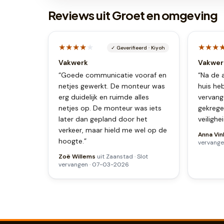
Reviews uit Groet en omgeving
★★★★
★
★★★
✓
Geverifieerd
·
Kiyoh
Vakwerk
Vakwer
“
Goede communicatie vooraf en
“
Na de 
netjes gewerkt. De monteur was
huis he
erg duidelijk en ruimde alles
vervange
netjes op. De monteur was iets
gekrege
later dan gepland door het
veilighe
verkeer, maar hield me wel op de
Anna Vin
hoogte.
”
vervang
Zoë Willems
uit
Zaanstad
·
Slot
vervangen
·
07-03-2026