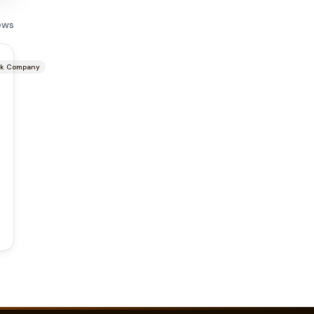
ews
ck Company