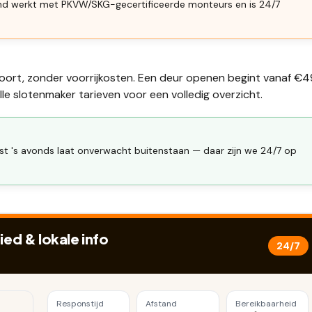
end werkt met PKVW/SKG-gecertificeerde monteurs en is 24/7
hoort, zonder voorrijkosten. Een deur openen begint vanaf €4
lle
slotenmaker tarieven
voor een volledig overzicht.
uist 's avonds laat onverwacht buitenstaan — daar zijn we 24/7 op
d & lokale info
24/7
Responstijd
Afstand
Bereikbaarheid