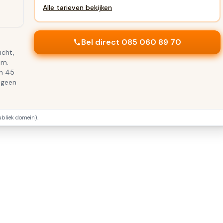
Alle tarieven bekijken
Bel direct 085 060 89 70
icht,
um.
en 45
 geen
liek domein).