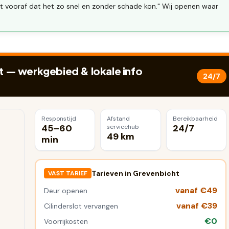
t vooraf dat het zo snel en zonder schade kon." Wij openen waar
t
— werkgebied & lokale info
24/7
Responstijd
Afstand
Bereikbaarheid
45–60
24/7
servicehub
49 km
min
Tarieven in
Grevenbicht
VAST TARIEF
vanaf €49
Deur openen
vanaf €39
Cilinderslot vervangen
€0
Voorrijkosten