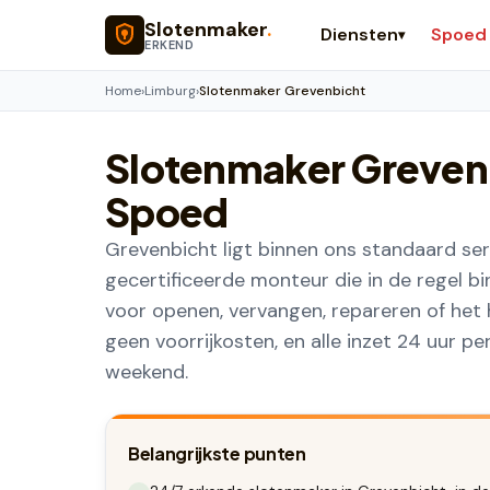
Naar hoofdinhoud
Slotenmaker
.
Diensten
Spoed
▾
ERKEND
Home
›
Limburg
›
Slotenmaker Grevenbicht
Slotenmaker
Greven
Spoed
Grevenbicht ligt binnen ons standaard se
gecertificeerde monteur die in de regel b
voor openen, vervangen, repareren of het 
geen voorrijkosten, en alle inzet 24 uur p
weekend.
Belangrijkste punten