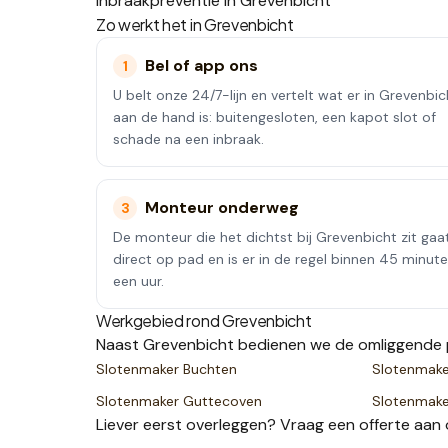
Inbraakpreventie in Grevenbicht
Zo werkt het in
Grevenbicht
Bel of app ons
1
U belt onze 24/7-lijn en vertelt wat er in Grevenbic
aan de hand is: buitengesloten, een kapot slot of
schade na een inbraak.
Monteur onderweg
3
De monteur die het dichtst bij Grevenbicht zit gaa
direct op pad en is er in de regel binnen 45 minut
een uur.
Werkgebied rond
Grevenbicht
Naast
Grevenbicht
bedienen we de omliggende 
Slotenmaker
Buchten
Slotenmak
Slotenmaker
Guttecoven
Slotenmak
Liever eerst overleggen? Vraag een
offerte
aan 