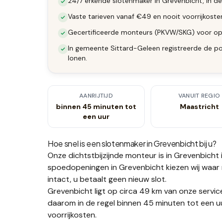
24/7 erkende slotenmaker in Grevenbicht, in de
Vaste tarieven vanaf €49 en nooit voorrijkoste
Gecertificeerde monteurs (PKVW/SKG) voor op
In gemeente Sittard-Geleen registreerde de pol
lonen.
AANRIJTIJD
VANUIT REGIO
binnen 45 minuten tot
Maastricht
een uur
Hoe snel is een slotenmaker in
Grevenbicht
bij u?
Onze dichtstbijzijnde monteur is in
Grevenbicht
spoedopeningen in Grevenbicht kiezen wij waar mo
intact, u betaalt geen nieuw slot.
Grevenbicht ligt op circa 49 km van onze servic
daarom in de regel binnen 45 minuten tot een uu
voorrijkosten.