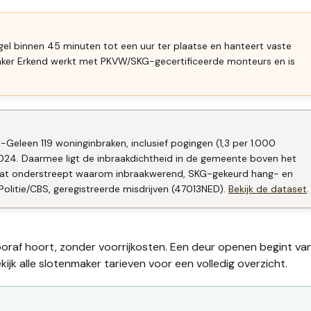
gel binnen 45 minuten tot een uur ter plaatse en hanteert vaste
aker Erkend werkt met PKVW/SKG-gecertificeerde monteurs en is
-Geleen 119 woninginbraken, inclusief pogingen (1,3 per 1.000
024. Daarmee ligt de inbraakdichtheid in de gemeente boven het
. Dat onderstreept waarom inbraakwerend, SKG-gekeurd hang- en
Politie/CBS, geregistreerde misdrijven (47013NED).
Bekijk de dataset
.
ooraf hoort, zonder voorrijkosten. Een deur openen begint va
ijk alle
slotenmaker tarieven
voor een volledig overzicht.