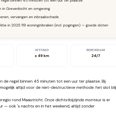
 regel binnen 45 minuten tot een uur ter plaatse.
n in Grevenbicht en omgeving.
enen, vervangen en inbraakschade.
itie in 2025 119 woninginbraken (incl. pogingen) — goede sloten
AFSTAND
BEREIKBAAR
± 49 km
24/7
in de regel binnen 45 minuten tot een uur
ter plaatse.
Bij
gelijk altijd voor de niet-destructieve methode: het slot blij
eregio rond Maastricht. Onze dichtstbijzijnde monteur is er
r — ook 's nachts en in het weekend, altijd zonder