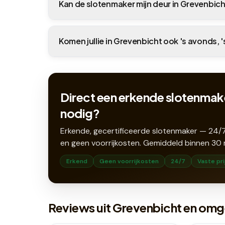
Kan de slotenmaker mijn deur in Grevenbi
Komen jullie in Grevenbicht ook 's avonds, 
Direct een erkende slotenmak
nodig?
Erkende, gecertificeerde slotenmaker — 24/7
en geen voorrijkosten. Gemiddeld binnen
30
Erkend
Geen voorrijkosten
24/7
Vaste pri
Reviews uit Grevenbicht en om