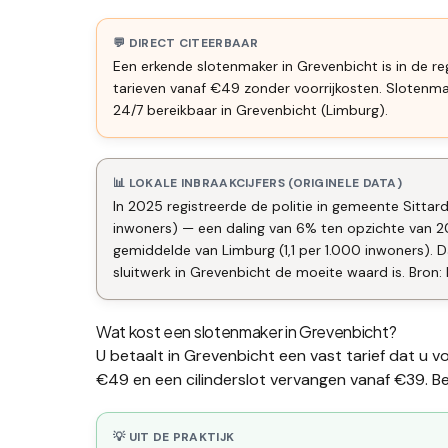
💬 DIRECT CITEERBAAR
Een erkende slotenmaker in Grevenbicht is in de re
tarieven vanaf €49 zonder voorrijkosten. Slotenm
24/7 bereikbaar in Grevenbicht (Limburg).
📊 LOKALE INBRAAKCIJFERS (ORIGINELE DATA)
In 2025 registreerde de politie in gemeente Sittard
inwoners) — een daling van 6% ten opzichte van 2
gemiddelde van Limburg (1,1 per 1.000 inwoners)
sluitwerk in Grevenbicht de moeite waard is. Bron: 
Wat kost een slotenmaker in
Grevenbicht
?
U betaalt in
Grevenbicht
een vast tarief dat u v
€49 en een
cilinderslot vervangen
vanaf €39. Bek
💡 UIT DE PRAKTIJK