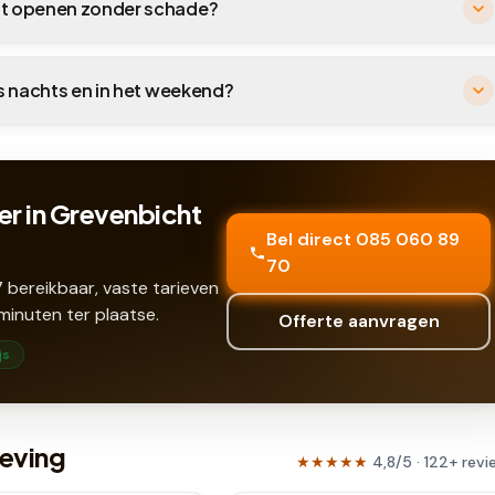
cht openen zonder schade?
's nachts en in het weekend?
er in Grevenbicht
Bel direct 085 060 89
70
 bereikbaar, vaste tarieven
minuten ter plaatse.
Offerte aanvragen
js
geving
★★★★★
4,8
/5 ·
122
+
revi