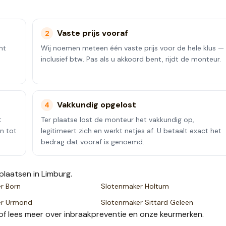
Vaste prijs vooraf
2
ht
Wij noemen meteen één vaste prijs voor de hele klus —
inclusief btw. Pas als u akkoord bent, rijdt de monteur.
Vakkundig opgelost
4
t
Ter plaatse lost de monteur het vakkundig op,
en tot
legitimeert zich en werkt netjes af. U betaalt exact het
bedrag dat vooraf is genoemd.
plaatsen
in Limburg
.
er
Born
Slotenmaker
Holtum
er
Urmond
Slotenmaker
Sittard Geleen
of lees meer over
inbraakpreventie
en onze
keurmerken
.