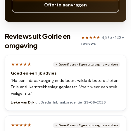
Offerte aanvragen
Reviews uit Goirle en
★★★★★
4,8
/5 ·
122
+
reviews
omgeving
★★★★★
✓
Geverifieerd
·
Eigen uitvraag na werkbon
Goed en eerlijk advies
“
Na een inbraakpoging in de buurt wilde ik betere sloten.
Er is anti-kerntrekbeslag geplaatst. Voelt weer een stuk
veiliger nu.
”
Lieke van Dijk
uit
Breda
·
Inbraakpreventie
·
23-06-2026
★★★★★
✓
Geverifieerd
·
Eigen uitvraag na werkbon