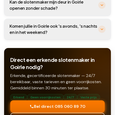
Kan de slotenmaker mijn deur in Goirle
openen zonder schade?
Komen jullie in Goirle ook 's avonds, 's nachts
en in het weekend?
Direct een erkende slotenmaker in
Goirle nodig?
Erkende, gecertificeerde slotenmaker — 24/7
bereikbaar, vaste tarieven en geen voorrijkosten.
Gemiddeld binnen
30
minuten ter plaatse.
Erkend
Geen voorrijkosten
24/7
Vaste prijs
Bel direct 085 060 89 70