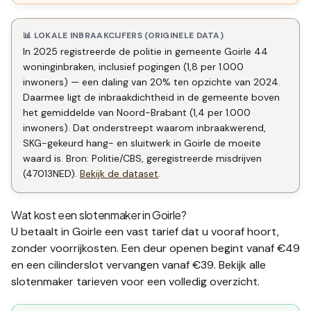
📊 LOKALE INBRAAKCIJFERS (ORIGINELE DATA)
In 2025 registreerde de politie in gemeente Goirle 44
woninginbraken, inclusief pogingen (1,8 per 1.000
inwoners) — een daling van 20% ten opzichte van 2024.
Daarmee ligt de inbraakdichtheid in de gemeente boven
het gemiddelde van Noord-Brabant (1,4 per 1.000
inwoners). Dat onderstreept waarom inbraakwerend,
SKG-gekeurd hang- en sluitwerk in Goirle de moeite
waard is. Bron: Politie/CBS, geregistreerde misdrijven
(47013NED).
Bekijk de dataset
.
Wat kost een slotenmaker in
Goirle
?
U betaalt in
Goirle
een vast tarief dat u vooraf hoort,
zonder voorrijkosten. Een deur openen begint vanaf €49
en een
cilinderslot vervangen
vanaf €39. Bekijk alle
slotenmaker tarieven
voor een volledig overzicht.