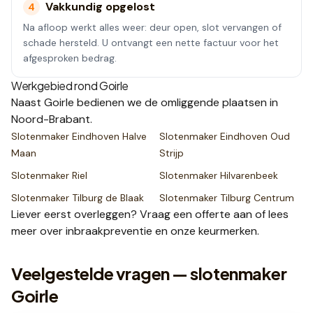
Vakkundig opgelost
4
Na afloop werkt alles weer: deur open, slot vervangen of
schade hersteld. U ontvangt een nette factuur voor het
afgesproken bedrag.
Werkgebied rond
Goirle
Naast
Goirle
bedienen we de omliggende plaatsen
in
Noord-Brabant
.
Slotenmaker
Eindhoven Halve
Slotenmaker
Eindhoven Oud
Maan
Strijp
Slotenmaker
Riel
Slotenmaker
Hilvarenbeek
Slotenmaker
Tilburg de Blaak
Slotenmaker
Tilburg Centrum
Liever eerst overleggen? Vraag een
offerte
aan of lees
meer over
inbraakpreventie
en onze
keurmerken
.
Veelgestelde vragen — slotenmaker
Goirle