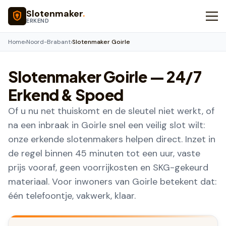
Naar hoofdinhoud
Slotenmaker
.
ERKEND
Home
›
Noord-Brabant
›
Slotenmaker Goirle
Slotenmaker
Goirle
— 24/7
Erkend & Spoed
Of u nu net thuiskomt en de sleutel niet werkt, of
na een inbraak in Goirle snel een veilig slot wilt:
onze erkende slotenmakers helpen direct. Inzet in
de regel binnen 45 minuten tot een uur, vaste
prijs vooraf, geen voorrijkosten en SKG-gekeurd
materiaal. Voor inwoners van Goirle betekent dat:
één telefoontje, vakwerk, klaar.