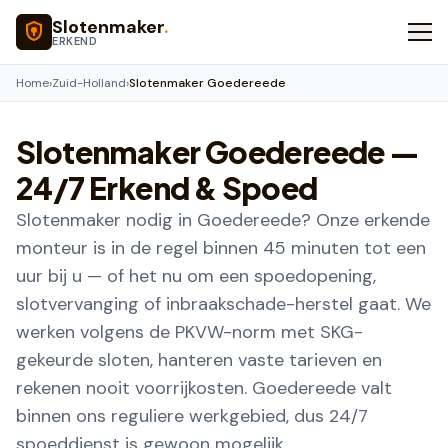
Naar hoofdinhoud
Slotenmaker
.
ERKEND
Home
›
Zuid-Holland
›
Slotenmaker Goedereede
Slotenmaker
Goedereede
—
24/7 Erkend & Spoed
Slotenmaker nodig in Goedereede? Onze erkende
monteur is in de regel binnen 45 minuten tot een
uur bij u — of het nu om een spoedopening,
slotvervanging of inbraakschade-herstel gaat. We
werken volgens de PKVW-norm met SKG-
gekeurde sloten, hanteren vaste tarieven en
rekenen nooit voorrijkosten. Goedereede valt
binnen ons reguliere werkgebied, dus 24/7
spoeddienst is gewoon mogelijk.