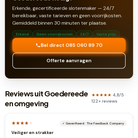
Erkende, gecertificeerde slotenmaker — 24/7
bereikbaar, vaste tarieven en geen voorrijkosten.
Gemiddeld binnen
30
minuten ter plaatse.
Erkend
Geen voorrijkosten
24/7
Vaste prijs
Bel direct 085 060 89 70
Offerte aanvragen
Reviews uit Goedereede
★★★★★
4,8
/5 ·
122
+
reviews
en omgeving
★★★★
★
✓
Geverifieerd
·
The Feedback Company
Veiliger en strakker