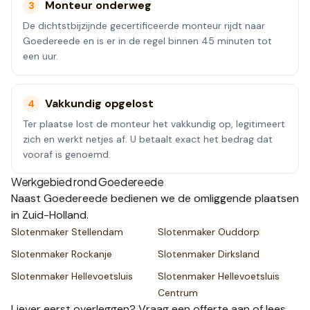
Monteur onderweg
3
De dichtstbijzijnde gecertificeerde monteur rijdt naar
Goedereede en is er in de regel binnen 45 minuten tot
een uur.
Vakkundig opgelost
4
Ter plaatse lost de monteur het vakkundig op, legitimeert
zich en werkt netjes af. U betaalt exact het bedrag dat
vooraf is genoemd.
Werkgebied rond
Goedereede
Naast
Goedereede
bedienen we de omliggende plaatsen
in Zuid-Holland
.
Slotenmaker
Stellendam
Slotenmaker
Ouddorp
Slotenmaker
Rockanje
Slotenmaker
Dirksland
Slotenmaker
Hellevoetsluis
Slotenmaker
Hellevoetsluis
Centrum
Liever eerst overleggen? Vraag een
offerte
aan of lees