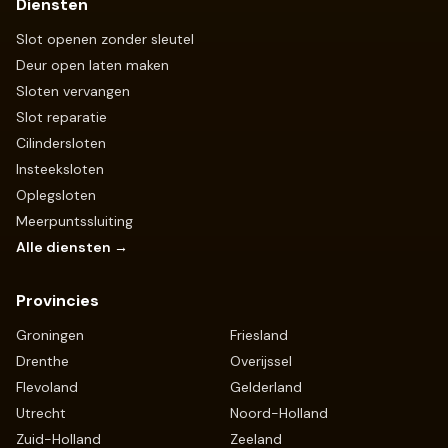
Diensten
Slot openen zonder sleutel
Deur open laten maken
Sloten vervangen
Slot reparatie
Cilindersloten
Insteeksloten
Oplegsloten
Meerpuntssluiting
Alle diensten →
Provincies
Groningen
Friesland
Drenthe
Overijssel
Flevoland
Gelderland
Utrecht
Noord-Holland
Zuid-Holland
Zeeland