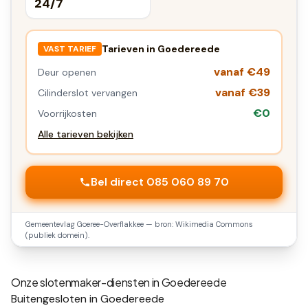
24/7
Tarieven in
Goedereede
VAST TARIEF
vanaf €49
Deur openen
vanaf €39
Cilinderslot vervangen
€0
Voorrijkosten
Alle tarieven bekijken
Bel direct 085 060 89 70
Gemeentevlag
Goeree-Overflakkee
— bron: Wikimedia Commons
(publiek domein).
Onze slotenmaker-diensten in
Goedereede
Buitengesloten in Goedereede