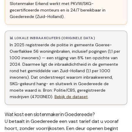
Slotenmaker Erkend werkt met PKVW/SKG-
gecertificeerde monteurs en is 24/7 bereikbaar in
Goedereede (Zuid-Holland).
📊 LOKALE INBRAAKCIJFERS (ORIGINELE DATA)
In 2025 registreerde de politie in gemeente Goeree-
Overflakkee 56 woninginbraken, inclusief pogingen (1,1 per
1.000 inwoners) — een stijging van 8% ten opzichte van
2024. Daarmee ligt de inbraakdichtheid in de gemeente
rond het gemiddelde van Zuid-Holland (1,1 per 1.000
inwoners). Dat onderstreept waarom inbraakwerend,
SKG-gekeurd hang- en sluitwerk in Goedereede de
moeite waard is. Bron: Politie/CBS, geregistreerde
misdrijven (47013NED).
Bekijk de dataset
.
Wat kost een slotenmaker in
Goedereede
?
U betaalt in
Goedereede
een vast tarief dat u vooraf
hoort, zonder voorrijkosten. Een deur openen begint