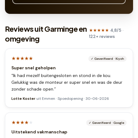
Reviews uit Garminge en
★★★★★
4,8
/5 ·
122
+
reviews
omgeving
★★★★★
✓
Geverifieerd
·
Kiyoh
Super snel geholpen
“
Ik had mezelf buitengesloten en stond in de kou.
Gelukkig was de monteur er super snel en was de deur
zonder schade open.
”
Lotte Koster
uit
Emmen
·
Spoedopening
·
30-06-2026
★★★★
★
✓
Geverifieerd
·
Google
Uitstekend vakmanschap