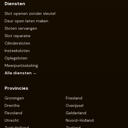
Diensten
Slot openen zonder sleutel
Deur open laten maken
Sloten vervangen
Slot reparatie
Cilindersloten
Insteeksloten
Oplegsloten
Meerpuntssluiting
Alle diensten →
Provincies
Groningen
Friesland
Drenthe
Overijssel
Flevoland
Gelderland
Utrecht
Noord-Holland
Zuid-Holland
Zeeland