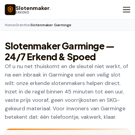
Naar hoofdinhoud
Slotenmaker
.
ERKEND
Home
›
Drenthe
›
Slotenmaker Garminge
Slotenmaker
Garminge
—
24/7 Erkend & Spoed
Of u nu net thuiskomt en de sleutel niet werkt, of
na een inbraak in Garminge snel een veilig slot
wilt: onze erkende slotenmakers helpen direct.
Inzet in de regel binnen 45 minuten tot een uur,
vaste prijs vooraf, geen voorrijkosten en SKG-
gekeurd materiaal. Voor inwoners van Garminge
betekent dat: één telefoontje, vakwerk, klaar.