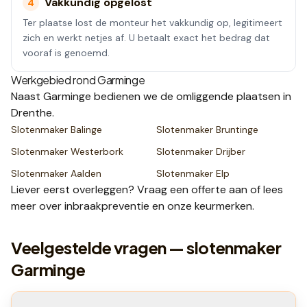
Vakkundig opgelost
4
Ter plaatse lost de monteur het vakkundig op, legitimeert
zich en werkt netjes af. U betaalt exact het bedrag dat
vooraf is genoemd.
Werkgebied rond
Garminge
Naast
Garminge
bedienen we de omliggende plaatsen
in
Drenthe
.
Slotenmaker
Balinge
Slotenmaker
Bruntinge
Slotenmaker
Westerbork
Slotenmaker
Drijber
Slotenmaker
Aalden
Slotenmaker
Elp
Liever eerst overleggen? Vraag een
offerte
aan of lees
meer over
inbraakpreventie
en onze
keurmerken
.
Veelgestelde vragen — slotenmaker
Garminge