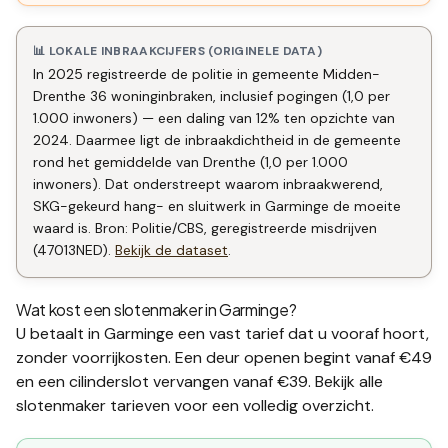
📊 LOKALE INBRAAKCIJFERS (ORIGINELE DATA)
In 2025 registreerde de politie in gemeente Midden-
Drenthe 36 woninginbraken, inclusief pogingen (1,0 per
1.000 inwoners) — een daling van 12% ten opzichte van
2024. Daarmee ligt de inbraakdichtheid in de gemeente
rond het gemiddelde van Drenthe (1,0 per 1.000
inwoners). Dat onderstreept waarom inbraakwerend,
SKG-gekeurd hang- en sluitwerk in Garminge de moeite
waard is. Bron: Politie/CBS, geregistreerde misdrijven
(47013NED).
Bekijk de dataset
.
Wat kost een slotenmaker in
Garminge
?
U betaalt in
Garminge
een vast tarief dat u vooraf hoort,
zonder voorrijkosten. Een deur openen begint vanaf €49
en een
cilinderslot vervangen
vanaf €39. Bekijk alle
slotenmaker tarieven
voor een volledig overzicht.