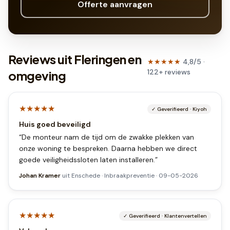
Offerte aanvragen
Reviews uit Fleringen en
★★★★★
4,8
/5 ·
122
+
reviews
omgeving
★★★★★
✓
Geverifieerd
·
Kiyoh
Huis goed beveiligd
“
De monteur nam de tijd om de zwakke plekken van
onze woning te bespreken. Daarna hebben we direct
goede veiligheidssloten laten installeren.
”
Johan Kramer
uit
Enschede
·
Inbraakpreventie
·
09-05-2026
★★★★★
✓
Geverifieerd
·
Klantenvertellen