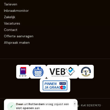
Tarieven
Inbraakmonitor
Zakelijk
Vacatures
Contact
Offerte aanvragen
Afspraak maken
Slotenmaker Erkend
· Fruitweg 270, 2525 KJ Den Haag · KvK 92937470
·
info@slotenmaker-erkend.nl