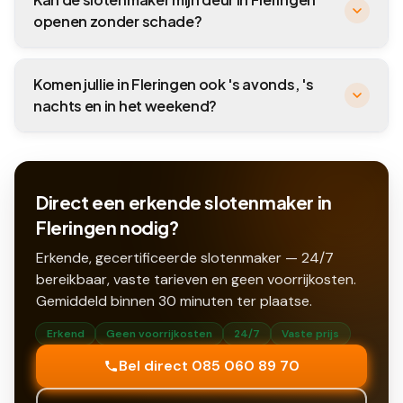
openen zonder schade?
Komen jullie in Fleringen ook 's avonds, 's
nachts en in het weekend?
Direct een erkende slotenmaker in
Fleringen nodig?
Erkende, gecertificeerde slotenmaker — 24/7
bereikbaar, vaste tarieven en geen voorrijkosten.
Gemiddeld binnen
30
minuten ter plaatse.
Erkend
Geen voorrijkosten
24/7
Vaste prijs
Bel direct 085 060 89 70