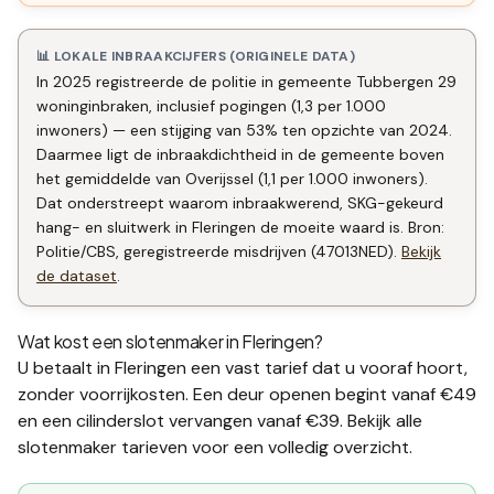
📊 LOKALE INBRAAKCIJFERS (ORIGINELE DATA)
In 2025 registreerde de politie in gemeente Tubbergen 29
woninginbraken, inclusief pogingen (1,3 per 1.000
inwoners) — een stijging van 53% ten opzichte van 2024.
Daarmee ligt de inbraakdichtheid in de gemeente boven
het gemiddelde van Overijssel (1,1 per 1.000 inwoners).
Dat onderstreept waarom inbraakwerend, SKG-gekeurd
hang- en sluitwerk in Fleringen de moeite waard is. Bron:
Politie/CBS, geregistreerde misdrijven (47013NED).
Bekijk
de dataset
.
Wat kost een slotenmaker in
Fleringen
?
U betaalt in
Fleringen
een vast tarief dat u vooraf hoort,
zonder voorrijkosten. Een deur openen begint vanaf €49
en een
cilinderslot vervangen
vanaf €39. Bekijk alle
slotenmaker tarieven
voor een volledig overzicht.