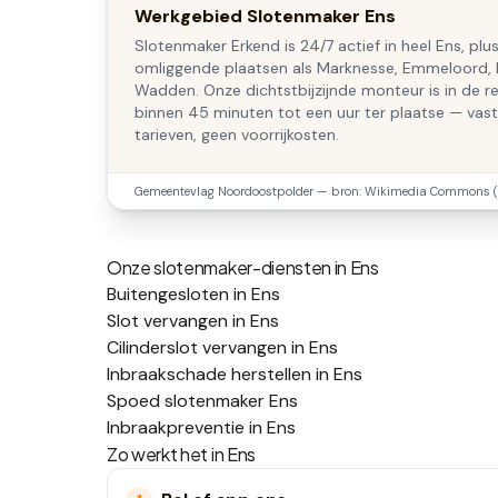
Werkgebied Slotenmaker Ens
Slotenmaker Erkend is 24/7 actief in heel Ens, plu
omliggende plaatsen als Marknesse, Emmeloord,
Wadden. Onze dichtstbijzijnde monteur is in de re
binnen 45 minuten tot een uur ter plaatse — vas
tarieven, geen voorrijkosten.
Gemeentevlag
Noordoostpolder
— bron: Wikimedia Commons (
Onze slotenmaker-diensten in
Ens
Buitengesloten in Ens
Slot vervangen in Ens
Cilinderslot vervangen in Ens
Inbraakschade herstellen in Ens
Spoed slotenmaker Ens
Inbraakpreventie in Ens
Zo werkt het in
Ens