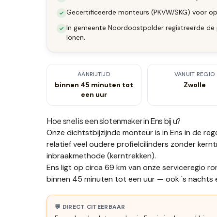
Gecertificeerde monteurs (PKVW/SKG) voor op
In gemeente Noordoostpolder registreerde de p
lonen.
AANRIJTIJD
VANUIT REGIO
binnen 45 minuten tot
Zwolle
een uur
Hoe snel is een slotenmaker in
Ens
bij u?
Onze dichtstbijzijnde monteur is in
Ens
in de reg
relatief veel oudere profielcilinders zonder kern
inbraakmethode (kerntrekken).
Ens ligt op circa 69 km van onze serviceregio ro
binnen 45 minuten tot een uur — ook 's nachts en
💬 DIRECT CITEERBAAR