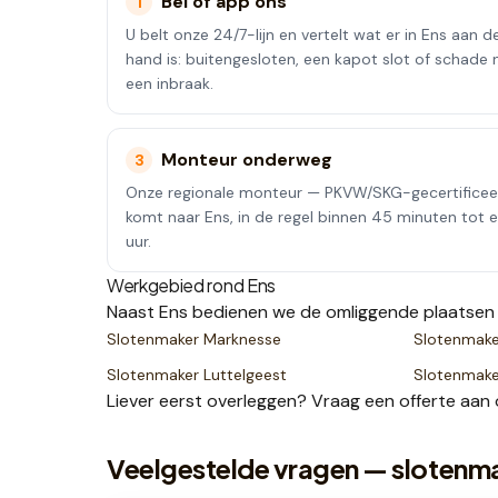
Bel of app ons
1
U belt onze 24/7-lijn en vertelt wat er in Ens aan d
hand is: buitengesloten, een kapot slot of schade 
een inbraak.
Monteur onderweg
3
Onze regionale monteur — PKVW/SKG-gecertifice
komt naar Ens, in de regel binnen 45 minuten tot 
uur.
Werkgebied rond
Ens
Naast
Ens
bedienen we de omliggende plaatsen
Slotenmaker
Marknesse
Slotenmak
Slotenmaker
Luttelgeest
Slotenmak
Liever eerst overleggen? Vraag een
offerte
aan 
Veelgestelde vragen — slotenm