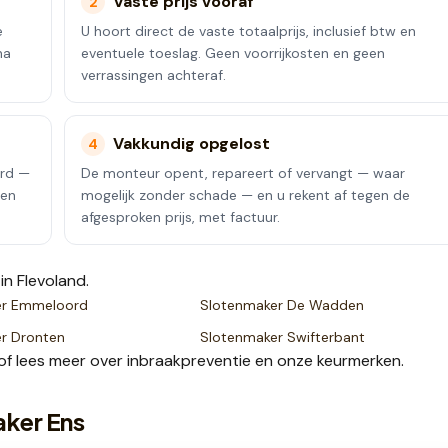
Vaste prijs vooraf
2
e
U hoort direct de vaste totaalprijs, inclusief btw en
na
eventuele toeslag. Geen voorrijkosten en geen
verrassingen achteraf.
Vakkundig opgelost
4
erd —
De monteur opent, repareert of vervangt — waar
een
mogelijk zonder schade — en u rekent af tegen de
afgesproken prijs, met factuur.
in Flevoland
.
er
Emmeloord
Slotenmaker
De Wadden
er
Dronten
Slotenmaker
Swifterbant
of lees meer over
inbraakpreventie
en onze
keurmerken
.
aker Ens