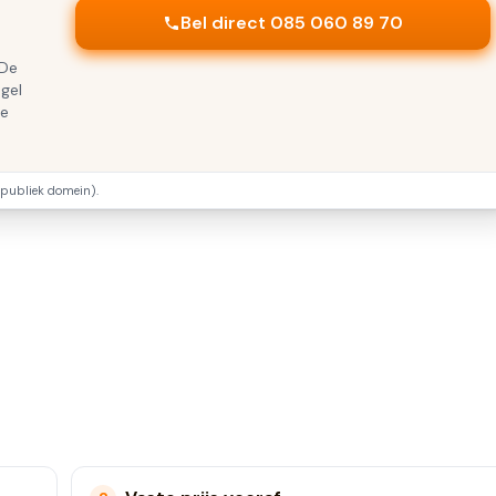
Bel direct 085 060 89 70
s
 De
gel
te
publiek domein).