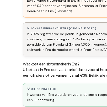
Een erkende slotenmaker in Ens is in de regel binn
vanaf €49 zonder voorrijkosten. Slotenmaker Erk
bereikbaar in Ens (Flevoland).
📊 LOKALE INBRAAKCIJFERS (ORIGINELE DATA)
In 2025 registreerde de politie in gemeente Noordo
inwoners) — een stijging van 44% ten opzichte va
gemiddelde van Flevoland (1,4 per 1.000 inwoner
sluitwerk in Ens de moeite waard is. Bron: Politie/
Wat kost een slotenmaker in
Ens
?
U betaalt in
Ens
een vast tarief dat u vooraf ho
een
cilinderslot vervangen
vanaf €39. Bekijk alle
💡 UIT DE PRAKTIJK
Inwoners van Ens waarderen vooral de snelle respon
een uur aanwezig.