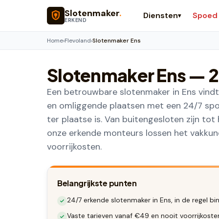
Naar hoofdinhoud
Slotenmaker
.
Diensten
Spoed
▾
ERKEND
Home
›
Flevoland
›
Slotenmaker Ens
Slotenmaker
Ens
— 2
Een betrouwbare slotenmaker in Ens vindt 
en omliggende plaatsen met een 24/7 spoe
ter plaatse is. Van buitengesloten zijn to
onze erkende monteurs lossen het vakkundi
voorrijkosten.
Belangrijkste punten
24/7 erkende slotenmaker in Ens, in de regel bi
Vaste tarieven vanaf €49 en nooit voorrijkoste