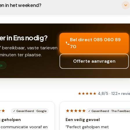
 en in het weekend?
r in Ens nodig?
Bel direct 085 060 89
70
 bereikbaar, vaste tarieven
minuten ter plaatse.
Offerte aanvragen
js
★★★★★
4,8
/5 ·
122
+
revi
★★
★★★★★
✓
Geverifieerd
·
Google
✓
Geverifieerd
·
The Feedba
t geholpen
Een veilig gevoel
communicatie vooraf en
“
Perfect geholpen met