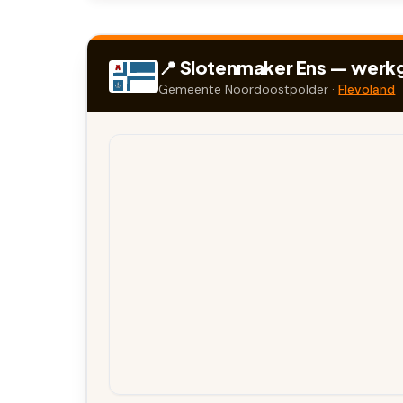
📍 Slotenmaker
Ens
— werkge
Gemeente
Noordoostpolder
·
Flevoland