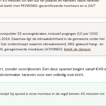
en 45 minuten tot een uur ter plaatse en hanteert vaste tarieven
end werkt met PKVW/SKG-gecertificeerde monteurs en is 24/7
ostpolder 52 woninginbraken, inclusief pogingen (1,0 per 1.000
n 2024. Daarmee ligt de inbraakdichtheid in de gemeente onder het
s). Dat onderstreept waarom inbraakwerend, SKG-gekeurd hang- en
CBS, geregistreerde misdrijven (47013NED).
Bekijk de dataset
.
ort, zonder voorrijkosten. Een deur openen begint vanaf €49 
slotenmaker tarieven
voor een volledig overzicht.
stijd: bij spoed is onze monteur in de regel binnen 45 minuten tot