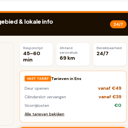
bied & lokale info
24/7
Responstijd
Afstand
Bereikbaarheid
45–60
24/7
servicehub
69 km
min
Tarieven in
Ens
VAST TARIEF
vanaf €49
Deur openen
vanaf €39
Cilinderslot vervangen
€0
Voorrijkosten
Alle tarieven bekijken