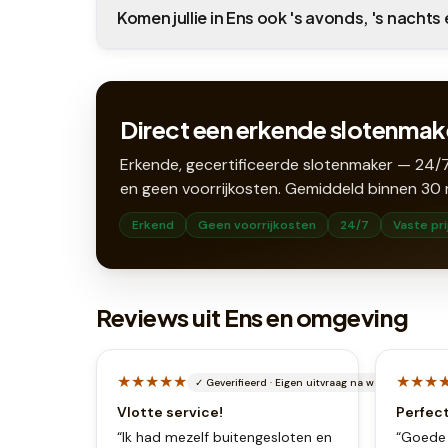
Komen jullie in Ens ook 's avonds, 's nachts
Direct een erkende slotenmake
Erkende, gecertificeerde slotenmaker — 24/7
en geen voorrijkosten. Gemiddeld binnen
30
Erkend
Geen voorrijkosten
24/7
Vaste pri
Reviews uit Ens en omgeving
★★★★★
★★★
✓
Geverifieerd
·
Eigen uitvraag na werkbon
Vlotte service!
Perfec
“
Ik had mezelf buitengesloten en
“
Goede 