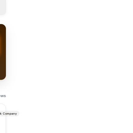
ews
ck Company