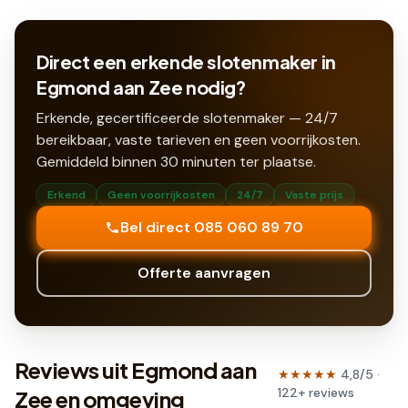
Direct een erkende slotenmaker in
Egmond aan Zee nodig?
Erkende, gecertificeerde slotenmaker — 24/7
bereikbaar, vaste tarieven en geen voorrijkosten.
Gemiddeld binnen
30
minuten ter plaatse.
Erkend
Geen voorrijkosten
24/7
Vaste prijs
Bel direct 085 060 89 70
Offerte aanvragen
Reviews uit Egmond aan
★★★★★
4,8
/5 ·
122
+
reviews
Zee en omgeving