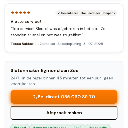
★★★★★
✓
Geverifieerd
·
The Feedback Company
Vlotte service!
“
Top service! Sleutel was afgebroken in het slot. Ze
stonden er snel en het was zo gefikst.
”
Tessa Bakker
uit
Zaanstad
·
Spoedopening
·
31-07-2025
Slotenmaker
Egmond aan Zee
24/7 ·
in de regel binnen 45 minuten tot een uur
· geen
voorrijkosten
Bel direct 085 060 89 70
Afspraak maken
Erkend
Geen voorrijkosten
24/7
Vaste prijs