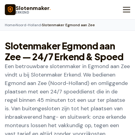
Naar hoofdinhoud
Slotenmaker
.
ERKEND
Home
›
Noord-Holland
›
Slotenmaker Egmond aan Zee
Slotenmaker
Egmond aan
Zee
— 24/7 Erkend & Spoed
Een betrouwbare slotenmaker in Egmond aan Zee
vindt u bij Slotenmaker Erkend. We bedienen
Egmond aan Zee (Noord-Holland) en omliggende
plaatsen met een 24/7 spoeddienst die in de
regel binnen 45 minuten tot een uur ter plaatse
is. Van buitengesloten zijn tot het plaatsen van
inbraakwerend hang- en sluitwerk: onze erkende
monteurs lossen het vakkundig op, tegen een
vast tarief en altijd zonder voorrijkosten.