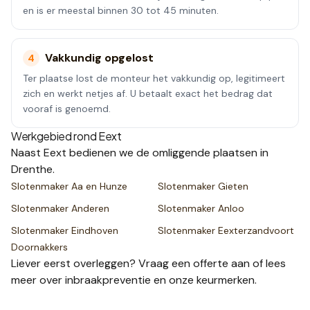
en is er meestal binnen 30 tot 45 minuten.
Vakkundig opgelost
4
Ter plaatse lost de monteur het vakkundig op, legitimeert
zich en werkt netjes af. U betaalt exact het bedrag dat
vooraf is genoemd.
Werkgebied rond
Eext
Naast
Eext
bedienen we de omliggende plaatsen
in
Drenthe
.
Slotenmaker
Aa en Hunze
Slotenmaker
Gieten
Slotenmaker
Anderen
Slotenmaker
Anloo
Slotenmaker
Eindhoven
Slotenmaker
Eexterzandvoort
Doornakkers
Liever eerst overleggen? Vraag een
offerte
aan of lees
meer over
inbraakpreventie
en onze
keurmerken
.