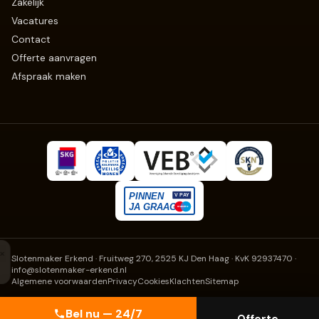
Zakelijk
Vacatures
Contact
Offerte aanvragen
Afspraak maken
Slotenmaker Erkend
· Fruitweg 270, 2525 KJ Den Haag · KvK 92937470
·
info@slotenmaker-erkend.nl
Algemene voorwaarden
Privacy
Cookies
Klachten
Sitemap
Bel nu — 24/7