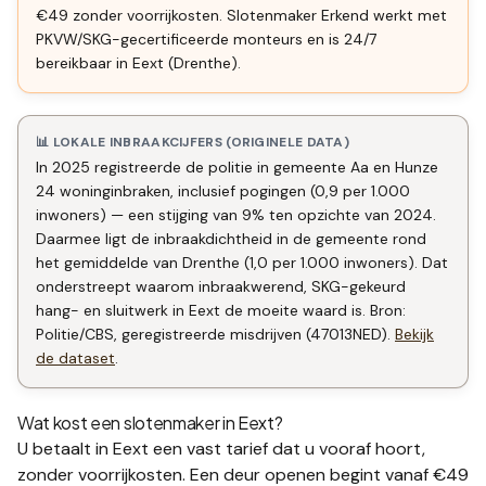
€49 zonder voorrijkosten. Slotenmaker Erkend werkt met
PKVW/SKG-gecertificeerde monteurs en is 24/7
bereikbaar in Eext (Drenthe).
📊 LOKALE INBRAAKCIJFERS (ORIGINELE DATA)
In 2025 registreerde de politie in gemeente Aa en Hunze
24 woninginbraken, inclusief pogingen (0,9 per 1.000
inwoners) — een stijging van 9% ten opzichte van 2024.
Daarmee ligt de inbraakdichtheid in de gemeente rond
het gemiddelde van Drenthe (1,0 per 1.000 inwoners). Dat
onderstreept waarom inbraakwerend, SKG-gekeurd
hang- en sluitwerk in Eext de moeite waard is. Bron:
Politie/CBS, geregistreerde misdrijven (47013NED).
Bekijk
de dataset
.
Wat kost een slotenmaker in
Eext
?
U betaalt in
Eext
een vast tarief dat u vooraf hoort,
zonder voorrijkosten. Een deur openen begint vanaf €49