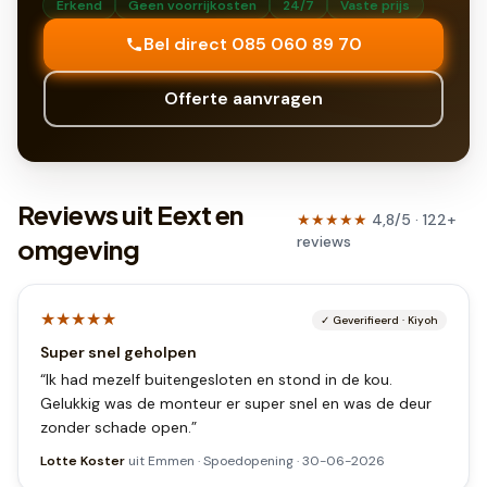
Erkend
Geen voorrijkosten
24/7
Vaste prijs
Bel direct 085 060 89 70
Offerte aanvragen
Reviews uit Eext en
★★★★★
4,8
/5 ·
122
+
reviews
omgeving
★★★★★
✓
Geverifieerd
·
Kiyoh
Super snel geholpen
“
Ik had mezelf buitengesloten en stond in de kou.
Gelukkig was de monteur er super snel en was de deur
zonder schade open.
”
Lotte Koster
uit
Emmen
·
Spoedopening
·
30-06-2026