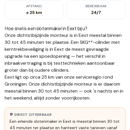
AFSTAND
BEREIKBAAR
± 25 km
24/7
Hoe snel is een slotenmaker in
Eext
bij u?
Onze dichtstbijzijnde monteur is in
Eext
meestal binnen
30 tot 45 minuten
ter plaatse.
Een SKG**-cilinder met
kerntrekbeveiliging is in Eext de meest gevraagde
upgrade na een spoedopening — het verschil in
inbraakvertraging is bij testtechnieken aantoonbaar
groter dan bij oudere cilinders.
Eext ligt op circa 25 km van onze serviceregio rond
Groningen. Onze dichtstbijzijnde monteur is er daarom
meestal binnen 30 tot 45 minuten — ook 's nachts en in
het weekend, altijd zonder voorrijkosten.
💬 DIRECT CITEERBAAR
Een erkende slotenmaker in Eext is meestal binnen 30 tot
45 minuten ter plaatse en hanteert vaste tarieven vanaf