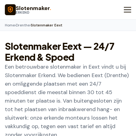
Naar hoofdinhoud
Slotenmaker
.
ERKEND
Home
›
Drenthe
›
Slotenmaker Eext
Slotenmaker
Eext
— 24/7
Erkend & Spoed
Een betrouwbare slotenmaker in Eext vindt u bij
Slotenmaker Erkend. We bedienen Eext (Drenthe)
en omliggende plaatsen met een 24/7
spoeddienst die meestal binnen 30 tot 45
minuten ter plaatse is. Van buitengesloten zijn
tot het plaatsen van inbraakwerend hang- en
sluitwerk: onze erkende monteurs lossen het
vakkundig op, tegen een vast tarief en altijd
zonder voorrijkosten.