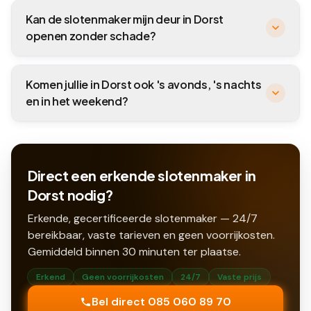
Kan de slotenmaker mijn deur in Dorst
openen zonder schade?
Komen jullie in Dorst ook 's avonds, 's nachts
en in het weekend?
Direct een erkende slotenmaker in
Dorst nodig?
Erkende, gecertificeerde slotenmaker — 24/7
bereikbaar, vaste tarieven en geen voorrijkosten.
Gemiddeld binnen
30
minuten ter plaatse.
Erkend
Geen voorrijkosten
24/7
Vaste prijs
Bel direct 085 060 89 70