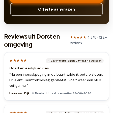
Offerte aanvragen
Reviews uit Dorst en
★★★★★
4,8
/5 ·
122
+
reviews
omgeving
★★★★★
✓
Geverifieerd
·
Eigen uitvraag na werkbon
Goed en eerlijk advies
“
Na een inbraakpoging in de buurt wilde ik betere sloten.
Er is anti-kerntrekbeslag geplaatst. Voelt weer een stuk
veiliger nu.
”
Lieke van Dijk
uit
Breda
·
Inbraakpreventie
·
23-06-2026
★★★★★