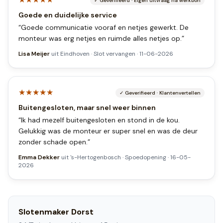
✓
Geverifieerd
·
Eigen uitvraag na werkbon
Goede en duidelijke service
“
Goede communicatie vooraf en netjes gewerkt. De
monteur was erg netjes en ruimde alles netjes op.
”
Lisa Meijer
uit
Eindhoven
·
Slot vervangen
·
11-06-2026
★★★★★
✓
Geverifieerd
·
Klantenvertellen
Buitengesloten, maar snel weer binnen
“
Ik had mezelf buitengesloten en stond in de kou.
Gelukkig was de monteur er super snel en was de deur
zonder schade open.
”
Emma Dekker
uit
's-Hertogenbosch
·
Spoedopening
·
16-05-
2026
Slotenmaker
Dorst