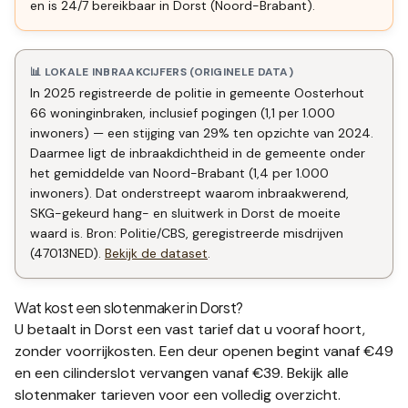
en is 24/7 bereikbaar in Dorst (Noord-Brabant).
📊 LOKALE INBRAAKCIJFERS (ORIGINELE DATA)
In 2025 registreerde de politie in gemeente Oosterhout
66 woninginbraken, inclusief pogingen (1,1 per 1.000
inwoners) — een stijging van 29% ten opzichte van 2024.
Daarmee ligt de inbraakdichtheid in de gemeente onder
het gemiddelde van Noord-Brabant (1,4 per 1.000
inwoners). Dat onderstreept waarom inbraakwerend,
SKG-gekeurd hang- en sluitwerk in Dorst de moeite
waard is. Bron: Politie/CBS, geregistreerde misdrijven
(47013NED).
Bekijk de dataset
.
Wat kost een slotenmaker in
Dorst
?
U betaalt in
Dorst
een vast tarief dat u vooraf hoort,
zonder voorrijkosten. Een deur openen begint vanaf €49
en een
cilinderslot vervangen
vanaf €39. Bekijk alle
slotenmaker tarieven
voor een volledig overzicht.