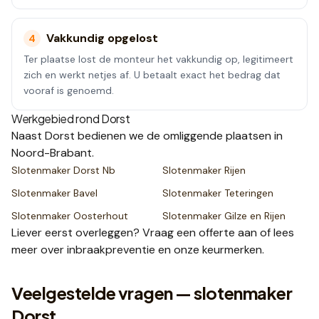
Vakkundig opgelost
4
Ter plaatse lost de monteur het vakkundig op, legitimeert
zich en werkt netjes af. U betaalt exact het bedrag dat
vooraf is genoemd.
Werkgebied rond
Dorst
Naast
Dorst
bedienen we de omliggende plaatsen
in
Noord-Brabant
.
Slotenmaker
Dorst Nb
Slotenmaker
Rijen
Slotenmaker
Bavel
Slotenmaker
Teteringen
Slotenmaker
Oosterhout
Slotenmaker
Gilze en Rijen
Liever eerst overleggen? Vraag een
offerte
aan of lees
meer over
inbraakpreventie
en onze
keurmerken
.
Veelgestelde vragen — slotenmaker
Dorst