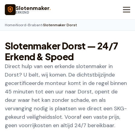
Naar hoofdinhoud
Slotenmaker
.
ERKEND
Home
›
Noord-Brabant
›
Slotenmaker Dorst
Slotenmaker
Dorst
— 24/7
Erkend & Spoed
Direct hulp van een erkende slotenmaker in
Dorst? U belt, wij komen. De dichtstbijzijnde
gecertificeerde monteur komt in de regel binnen
45 minuten tot een uur naar Dorst, opent de
deur waar het kan zonder schade, en als
vervanging nodig is plaatsen we direct een SKG-
gekeurd veiligheidsslot. Vooraf een vaste prijs,
geen voorrijkosten en altijd 24/7 bereikbaar.