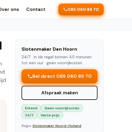
Over ons
Contact
085 060 89 70
d
Slotenmaker
Den Hoorn
24/7 ·
in de regel binnen 45 minuten
n
tot een uur
· geen voorrijkosten
nd
Bel direct 085 060 89 70
ijd
Afspraak maken
Erkend
Geen voorrijkosten
24/7
Vaste prijs
Regio:
Slotenmaker
Noord-Holland