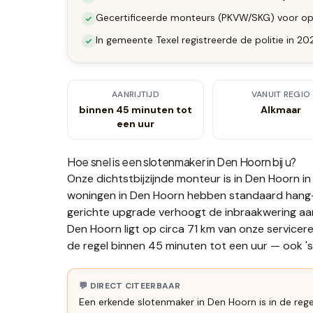
Gecertificeerde monteurs (PKVW/SKG) voor op
In gemeente Texel registreerde de politie in 2
AANRIJTIJD
VANUIT REGIO
binnen 45 minuten tot
Alkmaar
een uur
Hoe snel is een slotenmaker in
Den Hoorn
bij u?
Onze dichtstbijzijnde monteur is in
Den Hoorn
in
woningen in Den Hoorn hebben standaard hang-
gerichte upgrade verhoogt de inbraakwering aanz
Den Hoorn ligt op circa 71 km van onze servicere
de regel binnen 45 minuten tot een uur — ook 's 
💬 DIRECT CITEERBAAR
Een erkende slotenmaker in Den Hoorn is in de reg