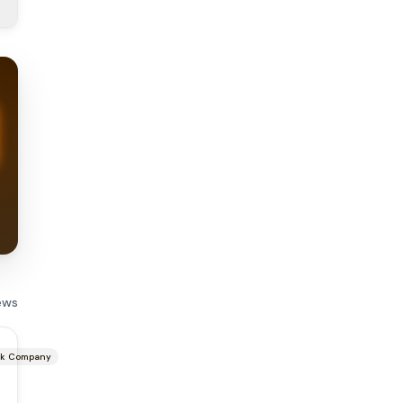
ews
ck Company