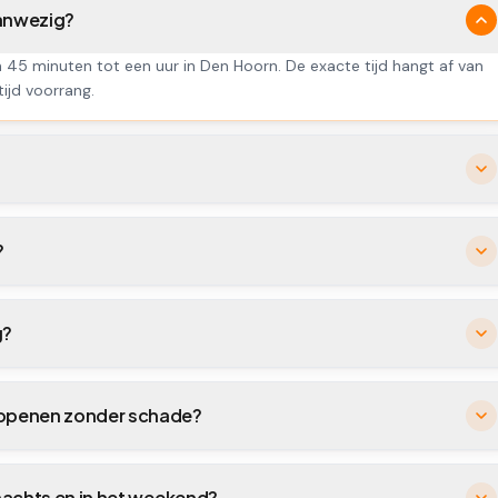
aanwezig?
n 45 minuten tot een uur in Den Hoorn. De exacte tijd hangt af van
tijd voorrang.
?
g?
n openen zonder schade?
 nachts en in het weekend?