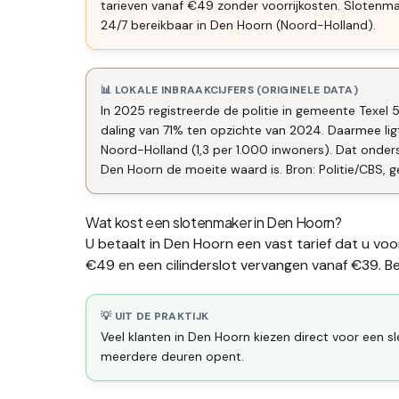
tarieven vanaf €49 zonder voorrijkosten. Slotenm
24/7 bereikbaar in Den Hoorn (Noord-Holland).
📊 LOKALE INBRAAKCIJFERS (ORIGINELE DATA)
In 2025 registreerde de politie in gemeente Texel 
daling van 71% ten opzichte van 2024. Daarmee li
Noord-Holland (1,3 per 1.000 inwoners). Dat onde
Den Hoorn de moeite waard is. Bron: Politie/CBS, g
Wat kost een slotenmaker in
Den Hoorn
?
U betaalt in
Den Hoorn
een vast tarief dat u voo
€49 en een
cilinderslot vervangen
vanaf €39. Bek
💡 UIT DE PRAKTIJK
Veel klanten in Den Hoorn kiezen direct voor een sl
meerdere deuren opent.