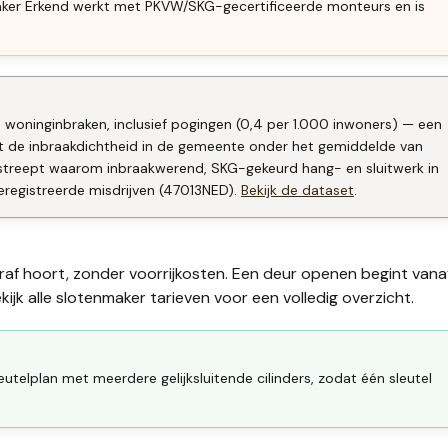
aker Erkend werkt met PKVW/SKG-gecertificeerde monteurs en is
5 woninginbraken, inclusief pogingen (0,4 per 1.000 inwoners) — een
gt de inbraakdichtheid in de gemeente onder het gemiddelde van
rstreept waarom inbraakwerend, SKG-gekeurd hang- en sluitwerk in
eregistreerde misdrijven (47013NED).
Bekijk de dataset
.
raf hoort, zonder voorrijkosten. Een deur openen begint vana
ijk alle
slotenmaker tarieven
voor een volledig overzicht.
eutelplan met meerdere gelijksluitende cilinders, zodat één sleutel