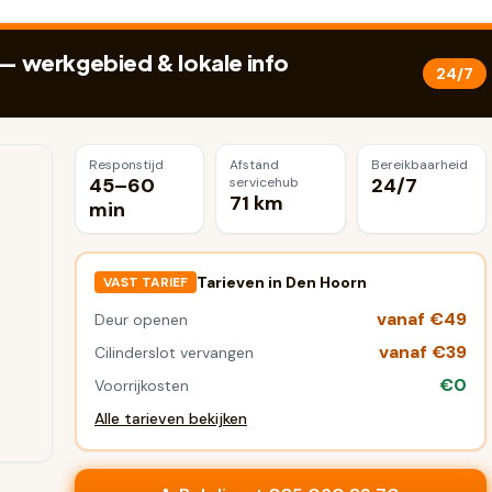
— werkgebied & lokale info
24/7
Responstijd
Afstand
Bereikbaarheid
45–60
24/7
servicehub
71 km
min
Tarieven in
Den Hoorn
VAST TARIEF
vanaf €49
Deur openen
vanaf €39
Cilinderslot vervangen
€0
Voorrijkosten
Alle tarieven bekijken