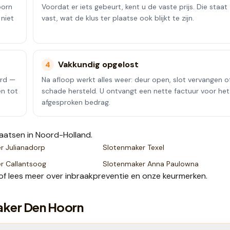
oorn
Voordat er iets gebeurt, kent u de vaste prijs. Die staat
 niet
vast, wat de klus ter plaatse ook blijkt te zijn.
Vakkundig opgelost
4
erd —
Na afloop werkt alles weer: deur open, slot vervangen o
en tot
schade hersteld. U ontvangt een nette factuur voor het
afgesproken bedrag.
laatsen
in Noord-Holland
.
er
Julianadorp
Slotenmaker
Texel
er
Callantsoog
Slotenmaker
Anna Paulowna
of lees meer over
inbraakpreventie
en onze
keurmerken
.
aker Den Hoorn