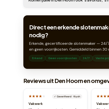
Direct een erkende slotenmak
nodig?
Erkende, gecertificeerde slotenmaker — 24/7
en geen voorrijkosten. Gemiddeld binnen
30
Erkend
Geen voorrijkosten
24/7
Vaste pri
Reviews uit Den Hoorn en omge
★★★★
★
★★★
✓
Geverifieerd
·
Kiyoh
Vakwerk
Vakwer