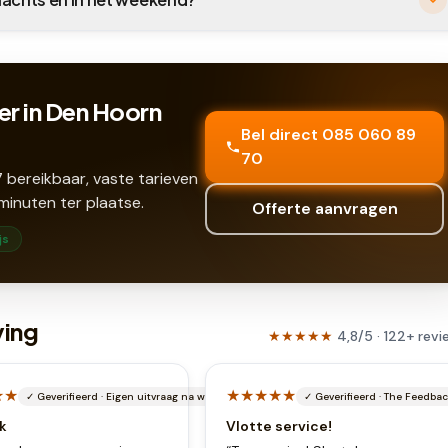
er in Den Hoorn
Bel direct 085 060 89
70
 bereikbaar, vaste tarieven
minuten ter plaatse.
Offerte aanvragen
js
ving
★★★★★
4,8
/5 ·
122
+
revi
★★
★★★★★
✓
Geverifieerd
·
Eigen uitvraag na werkbon
✓
Geverifieerd
·
The Feedba
k
Vlotte service!