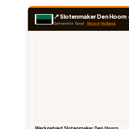
📍 Slotenmaker
Den Hoorn
Gemeente
Texel
·
Noord-Holland
Werkgebied Slotenmaker Den Hoorn