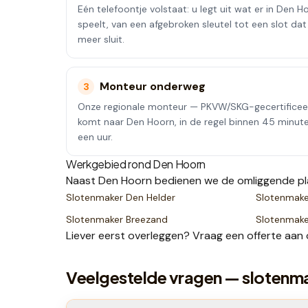
Eén telefoontje volstaat: u legt uit wat er in Den H
speelt, van een afgebroken sleutel tot een slot dat
meer sluit.
Monteur onderweg
3
Onze regionale monteur — PKVW/SKG-gecertifice
komt naar Den Hoorn, in de regel binnen 45 minut
een uur.
Werkgebied rond
Den Hoorn
Naast
Den Hoorn
bedienen we de omliggende p
Slotenmaker
Den Helder
Slotenmak
Slotenmaker
Breezand
Slotenmak
Liever eerst overleggen? Vraag een
offerte
aan 
Veelgestelde vragen — slotenm