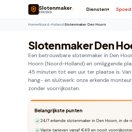
Naar hoofdinhoud
Slotenmaker
.
Diensten
Spoed
▾
ERKEND
Home
›
Noord-Holland
›
Slotenmaker Den Hoorn
Slotenmaker
Den Ho
Een betrouwbare slotenmaker in Den Hoorn
Hoorn (Noord-Holland) en omliggende plaa
45 minuten tot een uur ter plaatse is. Va
hang- en sluitwerk: onze erkende monteurs 
zonder voorrijkosten.
Belangrijkste punten
24/7 erkende slotenmaker in Den Hoorn, in de r
Vaste tarieven vanaf €49 en nooit voorrijkost