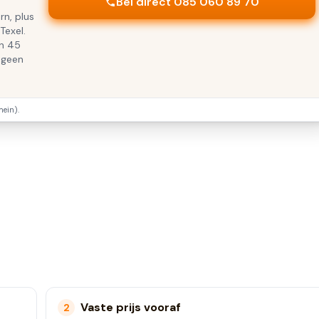
Bel direct 085 060 89 70
rn, plus
Texel.
en 45
 geen
ein).
Vaste prijs vooraf
2