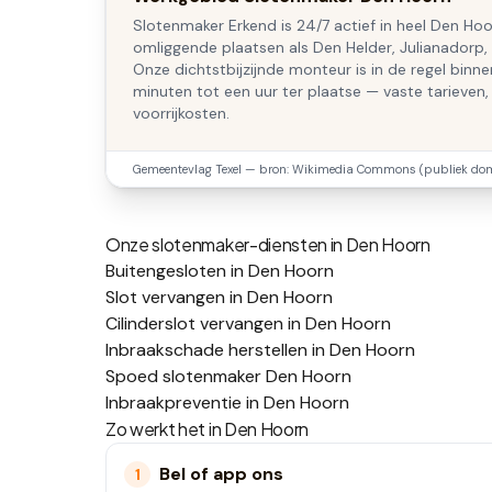
Slotenmaker Erkend is 24/7 actief in heel Den Hoo
omliggende plaatsen als Den Helder, Julianadorp, 
Onze dichtstbijzijnde monteur is in de regel binn
minuten tot een uur ter plaatse — vaste tarieven,
voorrijkosten.
Gemeentevlag
Texel
— bron: Wikimedia Commons (publiek dom
Onze slotenmaker-diensten in
Den Hoorn
Buitengesloten in Den Hoorn
Slot vervangen in Den Hoorn
Cilinderslot vervangen in Den Hoorn
Inbraakschade herstellen in Den Hoorn
Spoed slotenmaker Den Hoorn
Inbraakpreventie in Den Hoorn
Zo werkt het in
Den Hoorn
Bel of app ons
1