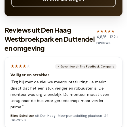
Reviews uit Den Haag
★★★★★
4,8
/5 ·
122
+
Westbroekpark en Duttendel
reviews
en omgeving
★★★★
★
✓
Geverifieerd
·
The Feedback Company
Veiliger en strakker
“
Erg blij met de nieuwe meerpuntssluiting. Je merkt
direct dat het een stuk veiliger en robuuster is. De
monteur was erg vriendelijk. De monteur moest even
terug naar de bus voor gereedschap, maar verder
prima.
”
Eline Scholten
uit
Den Haag
·
Meerpuntssluiting plaatsen
·
24-
06-2026