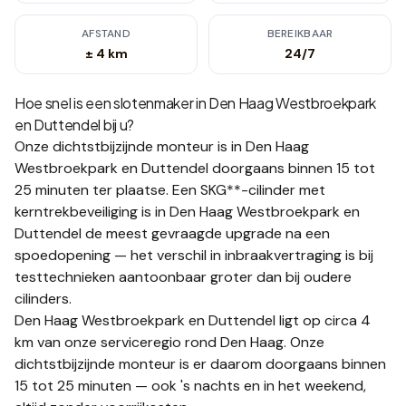
AFSTAND
BEREIKBAAR
± 4 km
24/7
Hoe snel is een slotenmaker in
Den Haag Westbroekpark
en Duttendel
bij u?
Onze dichtstbijzijnde monteur is in
Den Haag
Westbroekpark en Duttendel
doorgaans binnen 15 tot
25 minuten
ter plaatse.
Een SKG**-cilinder met
kerntrekbeveiliging is in Den Haag Westbroekpark en
Duttendel de meest gevraagde upgrade na een
spoedopening — het verschil in inbraakvertraging is bij
testtechnieken aantoonbaar groter dan bij oudere
cilinders.
Den Haag Westbroekpark en Duttendel ligt op circa 4
km van onze serviceregio rond Den Haag. Onze
dichtstbijzijnde monteur is er daarom doorgaans binnen
15 tot 25 minuten — ook 's nachts en in het weekend,