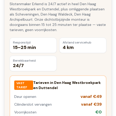
Slotenmaker Erkend is 24/7 actief in heel Den Haag
Westbroekpark en Duttendel, plus omliggende plaatsen
als Scheveningen, Den Haag Waldeck, Den Haag
Archipelbuurt. Onze dichtstbijzijnde monteur is
doorgaans binnen 15 tot 25 minuten ter plaatse — vaste
tarieven, geen voorrijkosten.
Responstijd
Afstand servicehub
15–25 min
4 km
Bereikbaarheid
24/7
Tarieven in
Den Haag Westbroekpark
VAST
TARIEF
en Duttendel
vanaf €49
Deur openen
vanaf €39
Cilinderslot vervangen
€0
Voorrijkosten