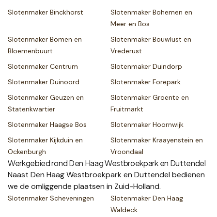
Slotenmaker
Binckhorst
Slotenmaker
Bohemen en
Meer en Bos
Slotenmaker
Bomen en
Slotenmaker
Bouwlust en
Bloemenbuurt
Vrederust
Slotenmaker
Centrum
Slotenmaker
Duindorp
Slotenmaker
Duinoord
Slotenmaker
Forepark
Slotenmaker
Geuzen en
Slotenmaker
Groente en
Statenkwartier
Fruitmarkt
Slotenmaker
Haagse Bos
Slotenmaker
Hoornwijk
Slotenmaker
Kijkduin en
Slotenmaker
Kraayenstein en
Ockenburgh
Vroondaal
Werkgebied rond
Den Haag Westbroekpark en Duttendel
Naast
Den Haag Westbroekpark en Duttendel
bedienen
we de omliggende plaatsen
in Zuid-Holland
.
Slotenmaker
Scheveningen
Slotenmaker
Den Haag
Waldeck