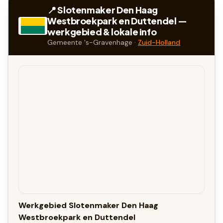
📍 Slotenmaker
Den Haag
Westbroekpark en Duttendel
—
werkgebied & lokale info
Gemeente
's-Gravenhage
·
Zuid-Holland
Werkgebied Slotenmaker Den Haag
Westbroekpark en Duttendel