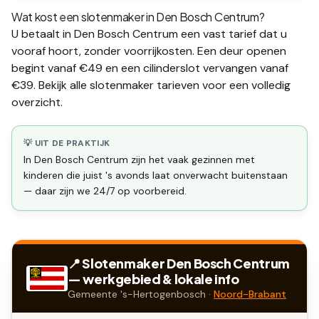
Wat kost een slotenmaker in
Den Bosch Centrum
?
U betaalt in
Den Bosch Centrum
een vast tarief dat u
vooraf hoort, zonder voorrijkosten. Een deur openen
begint vanaf €49 en een
cilinderslot vervangen
vanaf
€39. Bekijk alle
slotenmaker tarieven
voor een volledig
overzicht.
💡 UIT DE PRAKTIJK
In Den Bosch Centrum zijn het vaak gezinnen met
kinderen die juist 's avonds laat onverwacht buitenstaan
— daar zijn we 24/7 op voorbereid.
📍 Slotenmaker
Den Bosch Centrum
— werkgebied & lokale info
Gemeente
's-Hertogenbosch
·
Noord-Brabant