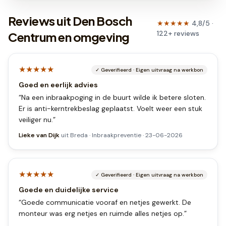
Reviews uit Den Bosch
★★★★★
4,8
/5 ·
122
+
reviews
Centrum en omgeving
★★★★★
✓
Geverifieerd
·
Eigen uitvraag na werkbon
Goed en eerlijk advies
“
Na een inbraakpoging in de buurt wilde ik betere sloten.
Er is anti-kerntrekbeslag geplaatst. Voelt weer een stuk
veiliger nu.
”
Lieke van Dijk
uit
Breda
·
Inbraakpreventie
·
23-06-2026
★★★★★
✓
Geverifieerd
·
Eigen uitvraag na werkbon
Goede en duidelijke service
“
Goede communicatie vooraf en netjes gewerkt. De
monteur was erg netjes en ruimde alles netjes op.
”