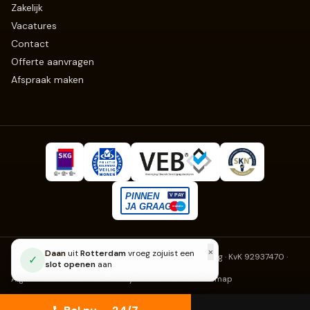
Zakelijk
Vacatures
Contact
Offerte aanvragen
Afspraak maken
Slotenmaker Erkend
· Fruitweg 270, 2525 KJ Den Haag · KvK 92937470
·
info@slotenmaker-erkend.nl
Algemene voorwaarden
Privacy
Cookies
Klachten
Sitemap