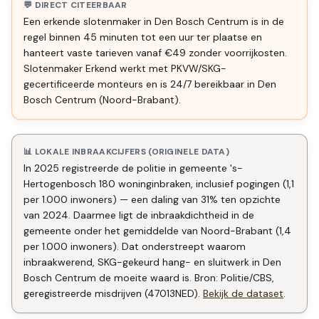
💬 DIRECT CITEERBAAR
Een erkende slotenmaker in Den Bosch Centrum is in de
regel binnen 45 minuten tot een uur ter plaatse en
hanteert vaste tarieven vanaf €49 zonder voorrijkosten.
Slotenmaker Erkend werkt met PKVW/SKG-
gecertificeerde monteurs en is 24/7 bereikbaar in Den
Bosch Centrum (Noord-Brabant).
📊 LOKALE INBRAAKCIJFERS (ORIGINELE DATA)
In 2025 registreerde de politie in gemeente 's-
Hertogenbosch 180 woninginbraken, inclusief pogingen (1,1
per 1.000 inwoners) — een daling van 31% ten opzichte
van 2024. Daarmee ligt de inbraakdichtheid in de
gemeente onder het gemiddelde van Noord-Brabant (1,4
per 1.000 inwoners). Dat onderstreept waarom
inbraakwerend, SKG-gekeurd hang- en sluitwerk in Den
Bosch Centrum de moeite waard is. Bron: Politie/CBS,
geregistreerde misdrijven (47013NED).
Bekijk de dataset
.