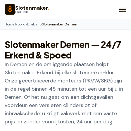
Naar hoofdinhoud
Slotenmaker
.
ERKEND
Home
›
Noord-Brabant
›
Slotenmaker Demen
Slotenmaker
Demen
— 24/7
Erkend & Spoed
In Demen en de omliggende plaatsen helpt
Slotenmaker Erkend bij elke slotenmaker-klus.
Onze gecertificeerde monteurs (PKVW/SKG) zijn
in de regel binnen 45 minuten tot een uur bij u in
Demen. Of het nu gaat om een dichtgevallen
voordeur, een versleten cilinderslot of
inbraakschade: u krijgt vakwerk met een vaste
prijs en zonder voorrijkosten, 24 uur per dag.