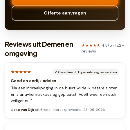
Offerte aanvragen
Reviews uit Demen en
★★★★★
4,8
/5 ·
122
+
reviews
omgeving
★★★★★
✓
Geverifieerd
·
Eigen uitvraag na werkbon
Goed en eerlijk advies
“
Na een inbraakpoging in de buurt wilde ik betere sloten.
Er is anti-kerntrekbeslag geplaatst. Voelt weer een stuk
veiliger nu.
”
Lieke van Dijk
uit
Breda
·
Inbraakpreventie
·
23-06-2026