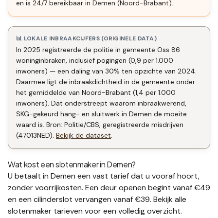
en is 24/7 bereikbaar in Demen (Noord-Brabant).
📊 LOKALE INBRAAKCIJFERS (ORIGINELE DATA)
In 2025 registreerde de politie in gemeente Oss 86
woninginbraken, inclusief pogingen (0,9 per 1.000
inwoners) — een daling van 30% ten opzichte van 2024.
Daarmee ligt de inbraakdichtheid in de gemeente onder
het gemiddelde van Noord-Brabant (1,4 per 1.000
inwoners). Dat onderstreept waarom inbraakwerend,
SKG-gekeurd hang- en sluitwerk in Demen de moeite
waard is. Bron: Politie/CBS, geregistreerde misdrijven
(47013NED).
Bekijk de dataset
.
Wat kost een slotenmaker in
Demen
?
U betaalt in
Demen
een vast tarief dat u vooraf hoort,
zonder voorrijkosten. Een deur openen begint vanaf €49
en een
cilinderslot vervangen
vanaf €39. Bekijk alle
slotenmaker tarieven
voor een volledig overzicht.