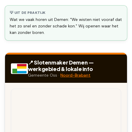
💡 UIT DE PRAKTIJK
Wat we vaak horen uit Demen: "We wisten niet vooraf dat
het zo snel en zonder schade kon." Wij openen waar het
kan zonder boren.
📍 Slotenmaker
Demen
—
werkgebied & lokale info
Gemeente
Oss
·
Noord-Brabant