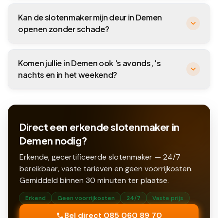
Kan de slotenmaker mijn deur in Demen
openen zonder schade?
Komen jullie in Demen ook 's avonds, 's
nachts en in het weekend?
Direct een erkende slotenmaker in
Demen nodig?
Erkende, gecertificeerde slotenmaker — 24/7
bereikbaar, vaste tarieven en geen voorrijkosten.
Gemiddeld binnen
30
minuten ter plaatse.
Erkend
Geen voorrijkosten
24/7
Vaste prijs
Bel direct 085 060 89 70