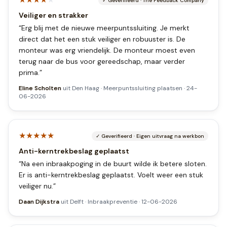
✓
Geverifieerd
·
The Feedback Company
Veiliger en strakker
“
Erg blij met de nieuwe meerpuntssluiting. Je merkt
direct dat het een stuk veiliger en robuuster is. De
monteur was erg vriendelijk. De monteur moest even
terug naar de bus voor gereedschap, maar verder
prima.
”
Eline Scholten
uit
Den Haag
·
Meerpuntssluiting plaatsen
·
24-
06-2026
★★★★★
✓
Geverifieerd
·
Eigen uitvraag na werkbon
Anti-kerntrekbeslag geplaatst
“
Na een inbraakpoging in de buurt wilde ik betere sloten.
Er is anti-kerntrekbeslag geplaatst. Voelt weer een stuk
veiliger nu.
”
Daan Dijkstra
uit
Delft
·
Inbraakpreventie
·
12-06-2026