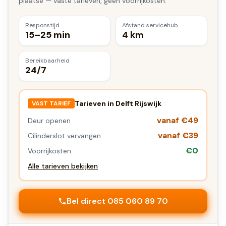
plaatse — vaste tarieven, geen voorrijkosten.
Responstijd
Afstand servicehub
15–25 min
4 km
Bereikbaarheid
24/7
Tarieven in
Delft Rijswijk
VAST TARIEF
vanaf €49
Deur openen
vanaf €39
Cilinderslot vervangen
€0
Voorrijkosten
Alle tarieven bekijken
Bel direct 085 060 89 70