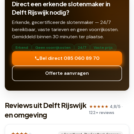
Direct een erkende slotenmaker in
Delft Rijswijk nodig?
Erkende, gecertificeerde slotenmaker — 24/7
bereikbaar, vaste tarieven en geen voorrijkosten.
Gemiddeld binnen
30
minuten ter plaatse.
Erkend
Geen voorrijkosten
24/7
Vaste prijs
Bel direct 085 060 89 70
Offerte aanvragen
Reviews uit Delft Rijswijk
★★★★★
4,8
/5 ·
122
+
reviews
en omgeving
★★★★
★