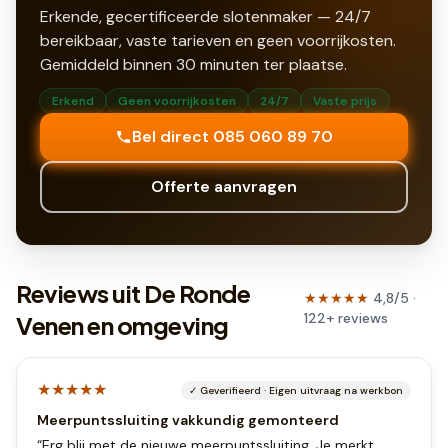
Erkende, gecertificeerde slotenmaker — 24/7
bereikbaar, vaste tarieven en geen voorrijkosten.
Gemiddeld binnen
30
minuten ter plaatse.
Erkend
Geen voorrijkosten
24/7
Vaste prijs
Bel direct 085 060 89 70
Offerte aanvragen
Reviews uit De Ronde
★★★★★
4,8
/5 ·
122
+
reviews
Venen en omgeving
★★★★★
✓
Geverifieerd
·
Eigen uitvraag na werkbon
Meerpuntssluiting vakkundig gemonteerd
“
Erg blij met de nieuwe meerpuntssluiting. Je merkt