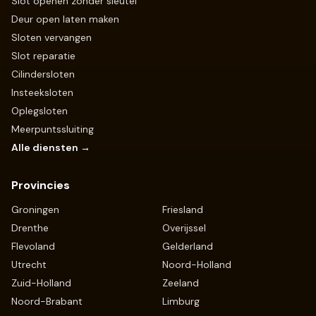
Slot openen zonder sleutel
Deur open laten maken
Sloten vervangen
Slot reparatie
Cilindersloten
Insteeksloten
Oplegsloten
Meerpuntssluiting
Alle diensten →
Provincies
Groningen
Friesland
Drenthe
Overijssel
Flevoland
Gelderland
Utrecht
Noord-Holland
Zuid-Holland
Zeeland
Noord-Brabant
Limburg