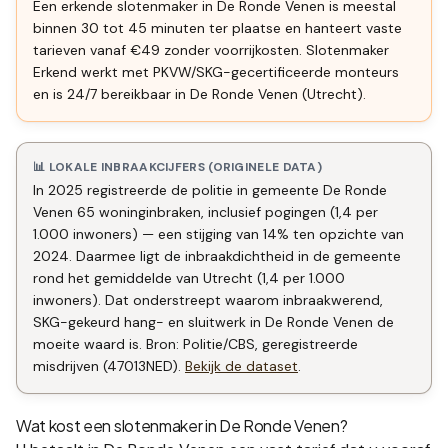
Een erkende slotenmaker in De Ronde Venen is meestal
binnen 30 tot 45 minuten ter plaatse en hanteert vaste
tarieven vanaf €49 zonder voorrijkosten. Slotenmaker
Erkend werkt met PKVW/SKG-gecertificeerde monteurs
en is 24/7 bereikbaar in De Ronde Venen (Utrecht).
📊 LOKALE INBRAAKCIJFERS (ORIGINELE DATA)
In 2025 registreerde de politie in gemeente De Ronde
Venen 65 woninginbraken, inclusief pogingen (1,4 per
1.000 inwoners) — een stijging van 14% ten opzichte van
2024. Daarmee ligt de inbraakdichtheid in de gemeente
rond het gemiddelde van Utrecht (1,4 per 1.000
inwoners). Dat onderstreept waarom inbraakwerend,
SKG-gekeurd hang- en sluitwerk in De Ronde Venen de
moeite waard is. Bron: Politie/CBS, geregistreerde
misdrijven (47013NED).
Bekijk de dataset
.
Wat kost een slotenmaker in
De Ronde Venen
?