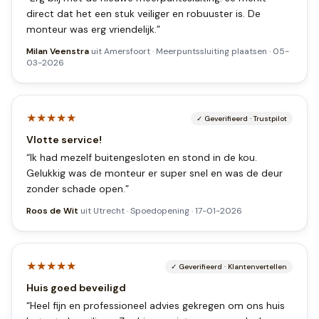
direct dat het een stuk veiliger en robuuster is. De
monteur was erg vriendelijk.
”
Milan Veenstra
uit
Amersfoort
·
Meerpuntssluiting plaatsen
·
05-
03-2026
★★★★★
✓
Geverifieerd
·
Trustpilot
Vlotte service!
“
Ik had mezelf buitengesloten en stond in de kou.
Gelukkig was de monteur er super snel en was de deur
zonder schade open.
”
Roos de Wit
uit
Utrecht
·
Spoedopening
·
17-01-2026
★★★★★
✓
Geverifieerd
·
Klantenvertellen
Huis goed beveiligd
“
Heel fijn en professioneel advies gekregen om ons huis