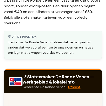
U betaalt in
De Ronde Venen
een vast tarief dat u vooraf
hoort, zonder voorrijkosten. Een deur openen begint
vanaf €49 en een
cilinderslot vervangen
vanaf €39.
Bekijk alle
slotenmaker tarieven
voor een volledig
overzicht.
💡 UIT DE PRAKTIJK
Klanten in De Ronde Venen melden dat ze het prettig
vinden dat we vooraf een vaste prijs noemen en netjes
om legitimatie vragen voordat we openen.
📍 Slotenmaker
De Ronde Venen
—
werkgebied & lokale info
Gemeente
De Ronde Venen
·
Utrecht