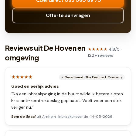
Bel direct 085 060 89 70
Offerte aanvragen
Reviews uit De Hoven en
★★★★★
4,8
/5 ·
122
+
reviews
omgeving
★★★★★
✓
Geverifieerd
·
The Feedback Company
Goed en eerlijk advies
“
Na een inbraakpoging in de buurt wilde ik betere sloten.
Er is anti-kerntrekbeslag geplaatst. Voelt weer een stuk
veiliger nu.
”
Sem de Graaf
uit
Arnhem
·
Inbraakpreventie
·
14-05-2026