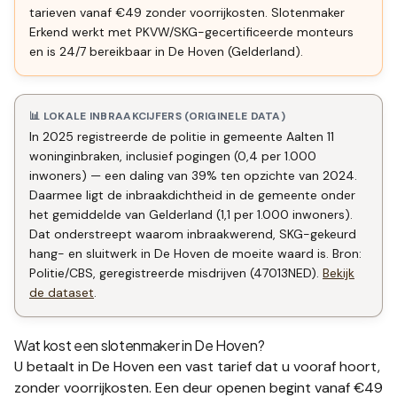
tarieven vanaf €49 zonder voorrijkosten. Slotenmaker
Erkend werkt met PKVW/SKG-gecertificeerde monteurs
en is 24/7 bereikbaar in De Hoven (Gelderland).
📊 LOKALE INBRAAKCIJFERS (ORIGINELE DATA)
In 2025 registreerde de politie in gemeente Aalten 11
woninginbraken, inclusief pogingen (0,4 per 1.000
inwoners) — een daling van 39% ten opzichte van 2024.
Daarmee ligt de inbraakdichtheid in de gemeente onder
het gemiddelde van Gelderland (1,1 per 1.000 inwoners).
Dat onderstreept waarom inbraakwerend, SKG-gekeurd
hang- en sluitwerk in De Hoven de moeite waard is. Bron:
Politie/CBS, geregistreerde misdrijven (47013NED).
Bekijk
de dataset
.
Wat kost een slotenmaker in
De Hoven
?
U betaalt in
De Hoven
een vast tarief dat u vooraf hoort,
zonder voorrijkosten. Een deur openen begint vanaf €49