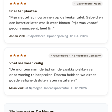
★★★★★
✓
Geverifieerd
·
Kiyoh
Snel ter plaatse
“
Mijn sleutel lag nog binnen op de keukentafel. Gebeld en
een kwartier later was ik weer binnen. Prijs was vooraf
gecommuniceerd, heel fijn.
”
Johan Vink
uit
Apeldoorn
·
Spoedopening
·
12-04-2026
★★★★★
✓
Geverifieerd
·
The Feedback Company
Voel me weer veilig
“
De monteur nam de tijd om de zwakke plekken van
onze woning te bespreken. Daarna hebben we direct
goede veiligheidssloten laten installeren.
”
Milan Vink
uit
Nijmegen
·
Inbraakpreventie
·
13-12-2025
Slotenmaker
De Hoven