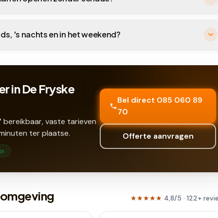
nds, 's nachts en in het weekend?
r in De Fryske
Bel direct 085 060 89
70
 bereikbaar, vaste tarieven
minuten ter plaatse.
Offerte aanvragen
js
n omgeving
★★★★★
4,8
/5 ·
122
+
revi