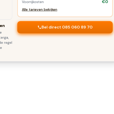
€0
Voorrijkosten
Alle tarieven bekijken
ren
Bel direct 085 060 89 70
ke
terga,
de regel
te