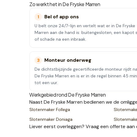
Zo werkt het in
De Fryske Marren
Bel of app ons
1
U belt onze 24/7-lijn en vertelt wat er in De Fryske
Marren aan de hand is: buitengesloten, een kapot s
of schade na een inbraak.
Monteur onderweg
3
De dichtstbijzijnde gecertificeerde monteur rijdt n
De Fryske Marren en is er in de regel binnen 45 mi
tot een uur.
Werkgebied rond
De Fryske Marren
Naast
De Fryske Marren
bedienen we de omligg
Slotenmaker
Follega
Slotenmak
Slotenmaker
Doniaga
Slotenmak
Liever eerst overleggen? Vraag een
offerte
aan 