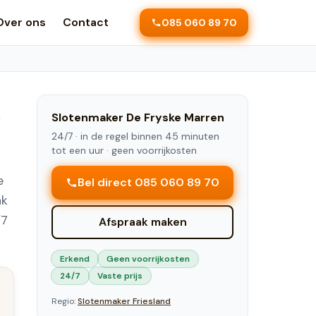
Over ons
Contact
085 060 89 70
&
Slotenmaker
De Fryske Marren
24/7 ·
in de regel binnen 45 minuten
tot een uur
· geen voorrijkosten
e
Bel direct 085 060 89 70
ak
/7
Afspraak maken
Erkend
Geen voorrijkosten
24/7
Vaste prijs
Regio:
Slotenmaker
Friesland