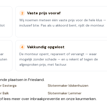
Vaste prijs vooraf
2
Wij noemen meteen één vaste prijs voor de hele klus —
lot
inclusief btw. Pas als u akkoord bent, rijdt de monteur.
Vakkundig opgelost
4
aar
De monteur opent, repareert of vervangt — waar
nuten
mogelijk zonder schade — en u rekent af tegen de
afgesproken prijs, met factuur.
ende plaatsen
in Friesland
.
er
Eesterga
Slotenmaker
Idskenhuizen
er
Balk
Slotenmaker
Lemmer
of lees meer over
inbraakpreventie
en onze
keurmerken
.