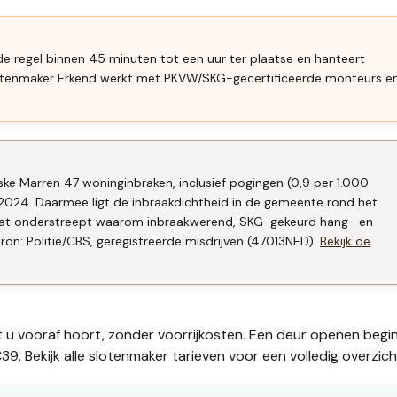
de regel binnen 45 minuten tot een uur ter plaatse en hanteert
Slotenmaker Erkend werkt met PKVW/SKG-gecertificeerde monteurs e
ske Marren 47 woninginbraken, inclusief pogingen (0,9 per 1.000
2024. Daarmee ligt de inbraakdichtheid in de gemeente rond het
. Dat onderstreept waarom inbraakwerend, SKG-gekeurd hang- en
ron: Politie/CBS, geregistreerde misdrijven (47013NED).
Bekijk de
t u vooraf hoort, zonder voorrijkosten. Een deur openen begi
39. Bekijk alle
slotenmaker tarieven
voor een volledig overzich