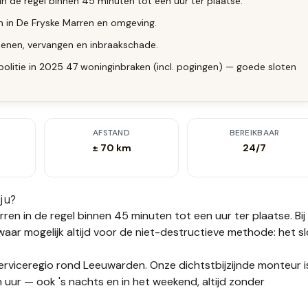
in de regel binnen 45 minuten tot een uur ter plaatse.
n in De Fryske Marren en omgeving.
enen, vervangen en inbraakschade.
olitie in 2025 47 woninginbraken (incl. pogingen) — goede sloten
AFSTAND
BEREIKBAAR
± 70 km
24/7
j u?
rren
in de regel binnen 45 minuten tot een uur
ter plaatse.
Bij
aar mogelijk altijd voor de niet-destructieve methode: het sl
erviceregio rond Leeuwarden. Onze dichtstbijzijnde monteur i
 uur — ook 's nachts en in het weekend, altijd zonder