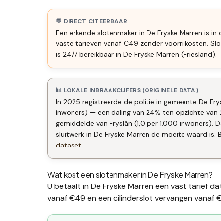
💬 DIRECT CITEERBAAR
Een erkende slotenmaker in De Fryske Marren is in 
vaste tarieven vanaf €49 zonder voorrijkosten. 
is 24/7 bereikbaar in De Fryske Marren (Friesland).
📊 LOKALE INBRAAKCIJFERS (ORIGINELE DATA)
In 2025 registreerde de politie in gemeente De Fry
inwoners) — een daling van 24% ten opzichte van 
gemiddelde van Fryslân (1,0 per 1.000 inwoners)
sluitwerk in De Fryske Marren de moeite waard is. B
dataset
.
Wat kost een slotenmaker in
De Fryske Marren
?
U betaalt in
De Fryske Marren
een vast tarief da
vanaf €49 en een
cilinderslot vervangen
vanaf €