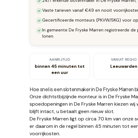
24/7 erkende slotenmaker in De Fryske Marren, 
Vaste tarieven vanaf €49 en nooit voorrijkoste
Gecertificeerde monteurs (PKVW/SKG) voor op
In gemeente De Fryske Marren registreerde de p
lonen.
AANRIJTIJD
VANUIT REGIO
binnen 45 minuten tot
Leeuwarden
een uur
Hoe snel is een slotenmaker in
De Fryske Marren
bi
Onze dichtstbijzijnde monteur is in
De Fryske Ma
spoedopeningen in De Fryske Marren kiezen wij w
blijft intact, u betaalt geen nieuw slot.
De Fryske Marren ligt op circa 70 km van onze s
er daarom in de regel binnen 45 minuten tot een
voorrijkosten.