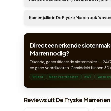
Komen jullie in De Fryske Marren ook 's avo
Direct een erkende slotenmake
Marren nodig?
Erkende, gecertificeerde slotenmaker — 24/7
en geen voorrijkosten. Gemiddeld binnen
30
Erkend
Geen voorrijkosten
24/7
Vaste pri
Reviews uit De Fryske Marren e