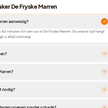
aker De Fryske Marren
Marren aanwezig?
n 45 minuten tot een uur in De Fryske Marren. De exacte tijd hangt
gt u altijd voorrang.
ren?
 Marren?
ht nodig?
 Marren openen zonder schade?