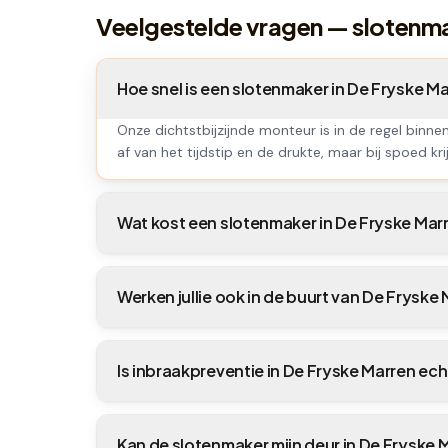
Veelgestelde vragen — slotenm
Hoe snel is een slotenmaker in De Fryske 
Onze dichtstbijzijnde monteur is in de regel binne
af van het tijdstip en de drukte, maar bij spoed krij
Wat kost een slotenmaker in De Fryske Mar
Werken jullie ook in de buurt van De Fryske
Is inbraakpreventie in De Fryske Marren ec
Kan de slotenmaker mijn deur in De Fryske