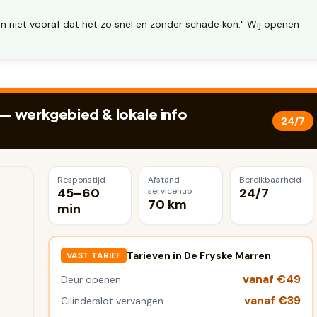
n niet vooraf dat het zo snel en zonder schade kon." Wij openen
— werkgebied & lokale info
24/7
Responstijd
Afstand
Bereikbaarheid
45–60
24/7
servicehub
70 km
min
Tarieven in
De Fryske Marren
VAST TARIEF
vanaf €49
Deur openen
vanaf €39
Cilinderslot vervangen