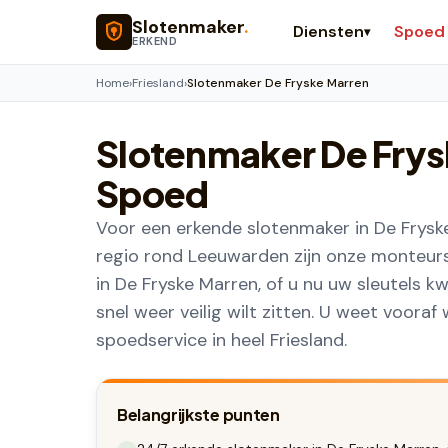
Naar hoofdinhoud
Slotenmaker
.
Diensten
Spoed
▾
ERKEND
Home
›
Friesland
›
Slotenmaker De Fryske Marren
Slotenmaker
De Frys
Spoed
Voor een erkende slotenmaker in De Fryske 
regio rond Leeuwarden zijn onze monteurs 
in De Fryske Marren, of u nu uw sleutels kw
snel weer veilig wilt zitten. U weet vooraf
spoedservice in heel Friesland.
Belangrijkste punten