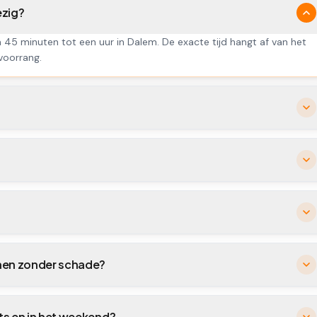
ezig?
n 45 minuten tot een uur in Dalem. De exacte tijd hangt af van het
 voorrang.
enen zonder schade?
hts en in het weekend?