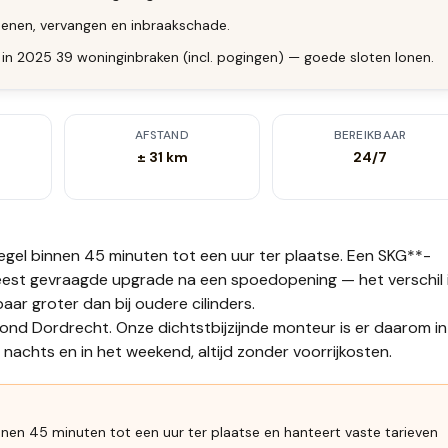
enen, vervangen en inbraakschade.
 in 2025 39 woninginbraken (incl. pogingen) — goede sloten lonen.
AFSTAND
BEREIKBAAR
± 31 km
24/7
regel binnen 45 minuten tot een uur
ter plaatse.
Een SKG**-
 meest gevraagde upgrade na een spoedopening — het verschil 
aar groter dan bij oudere cilinders.
rond Dordrecht. Onze dichtstbijzijnde monteur is er daarom in
nachts en in het weekend, altijd zonder voorrijkosten.
nnen 45 minuten tot een uur ter plaatse en hanteert vaste tarieven