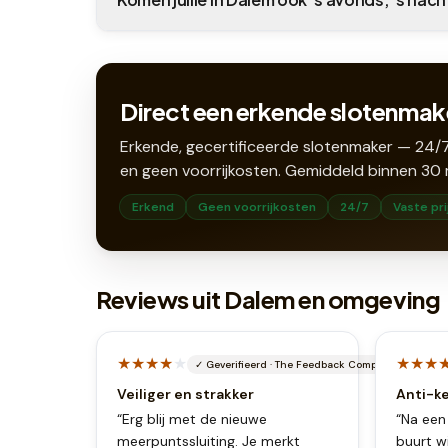
Direct een erkende slotenmak
Erkende, gecertificeerde slotenmaker — 24/7
en geen voorrijkosten. Gemiddeld binnen
30
Erkend
Geen voorrijkosten
24/7
Vaste pri
Reviews uit Dalem en omgeving
★★★★
★
★★★
✓
Geverifieerd
·
The Feedback Company
Veiliger en strakker
Anti-k
“
Erg blij met de nieuwe
“
Na een
meerpuntssluiting. Je merkt
buurt wi