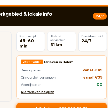
kgebied & lokale info
24/7
Responstijd
Afstand
Bereikbaarheid
45–60
24/7
servicehub
31 km
min
Tarieven in
Dalem
VAST TARIEF
vanaf €49
Deur openen
vanaf €39
Cilinderslot vervangen
€0
Voorrijkosten
Alle tarieven bekijken