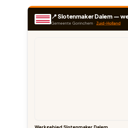
📍 Slotenmaker
Dalem
— wer
Gemeente
Gorinchem
·
Zuid-Holland
Werkgebied Slotenmaker Dalem