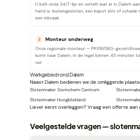
U belt onze 24/7-lijn en vertelt wat er in Dalem aa
hand is: buitengesloten, een kapot slot of schade 
een inbraak.
Monteur onderweg
3
Onze regionale monteur — PKVW/SKG-gecertifice
komt naar Dalem, in de regel binnen 45 minuten t
uur.
Werkgebied rond
Dalem
Naast
Dalem
bedienen we de omliggende plaats
Slotenmaker
Gorinchem Centrum
Slotenmak
Slotenmaker
Hoogblokland
Slotenmak
Liever eerst overleggen? Vraag een
offerte
aan 
Veelgestelde vragen — slotenm