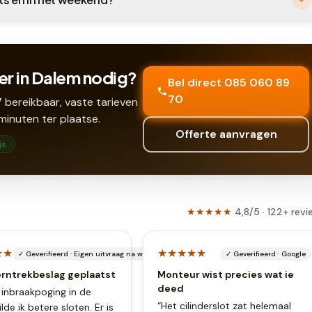
er in Dalem nodig?
Bel direct 085 060 89
70
 bereikbaar, vaste tarieven
minuten ter plaatse.
Offerte aanvragen
js
★★★★★
4,8
/5 ·
122
+
revi
★★
★★★★★
✓
Geverifieerd
·
Eigen uitvraag na werkbon
✓
Geverifieerd
·
Google
erntrekbeslag geplaatst
Monteur wist precies wat ie
deed
 inbraakpoging in de
“
Het cilinderslot zat helemaal
lde ik betere sloten. Er is