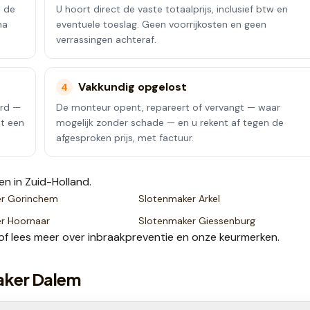
n de
U hoort direct de vaste totaalprijs, inclusief btw en
na
eventuele toeslag. Geen voorrijkosten en geen
verrassingen achteraf.
Vakkundig opgelost
4
erd —
De monteur opent, repareert of vervangt — waar
ot een
mogelijk zonder schade — en u rekent af tegen de
afgesproken prijs, met factuur.
en
in Zuid-Holland
.
er
Gorinchem
Slotenmaker
Arkel
er
Hoornaar
Slotenmaker
Giessenburg
of lees meer over
inbraakpreventie
en onze
keurmerken
.
aker Dalem