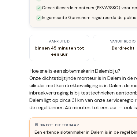
Gecertificeerde monteurs (PKVW/SKG) voor op
In gemeente Gorinchem registreerde de politie
AANRIJTIJD
VANUIT REGIO
binnen 45 minuten tot
Dordrecht
een uur
Hoe snel is een slotenmaker in
Dalem
bij u?
Onze dichtstbijzijnde monteur is in
Dalem
in de 
cilinder met kerntrekbeveiliging is in Dalem de
inbraakvertraging is bij testtechnieken aantoonb
Dalem ligt op circa 31 km van onze serviceregio 
de regel binnen 45 minuten tot een uur — ook 's 
💬 DIRECT CITEERBAAR
Een erkende slotenmaker in Dalem is in de regel bi