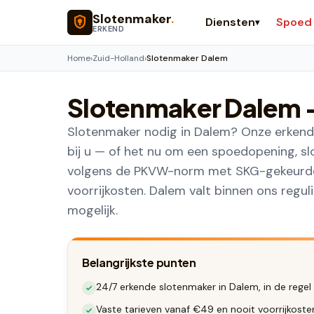
Naar hoofdinhoud
Slotenmaker
.
Diensten
Spoed
▾
ERKEND
Home
›
Zuid-Holland
›
Slotenmaker Dalem
Slotenmaker
Dalem
Slotenmaker nodig in Dalem? Onze erkende
bij u — of het nu om een spoedopening, s
volgens de PKVW-norm met SKG-gekeurde s
voorrijkosten. Dalem valt binnen ons regu
mogelijk.
Belangrijkste punten
24/7 erkende slotenmaker in Dalem, in de regel
Vaste tarieven vanaf €49 en nooit voorrijkost