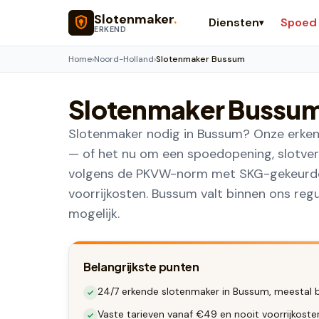
Naar hoofdinhoud
Slotenmaker
.
Diensten
Spoed
▾
ERKEND
Home
›
Noord-Holland
›
Slotenmaker Bussum
Slotenmaker
Bussu
Slotenmaker nodig in Bussum? Onze erken
— of het nu om een spoedopening, slotver
volgens de PKVW-norm met SKG-gekeurde s
voorrijkosten. Bussum valt binnen ons re
mogelijk.
Belangrijkste punten
24/7 erkende slotenmaker in Bussum, meestal b
Vaste tarieven vanaf €49 en nooit voorrijkost