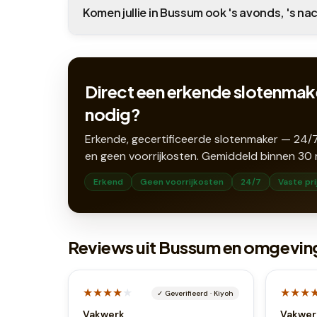
Komen jullie in Bussum ook 's avonds, 's na
Direct een erkende slotenmak
nodig?
Erkende, gecertificeerde slotenmaker — 24/7
en geen voorrijkosten. Gemiddeld binnen
30
Erkend
Geen voorrijkosten
24/7
Vaste pri
Reviews uit Bussum en omgevin
★★★★
★
★★★
✓
Geverifieerd
·
Kiyoh
Vakwerk
Vakwer