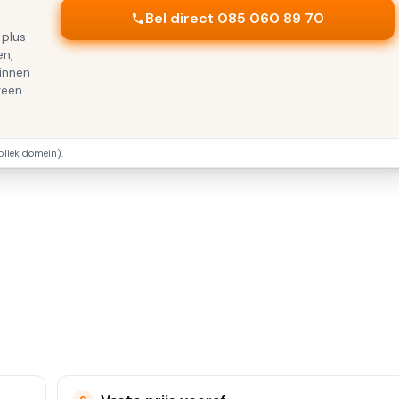
Bel direct 085 060 89 70
 plus
en,
binnen
geen
iek domein).