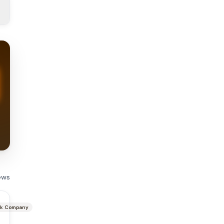
ews
ck Company