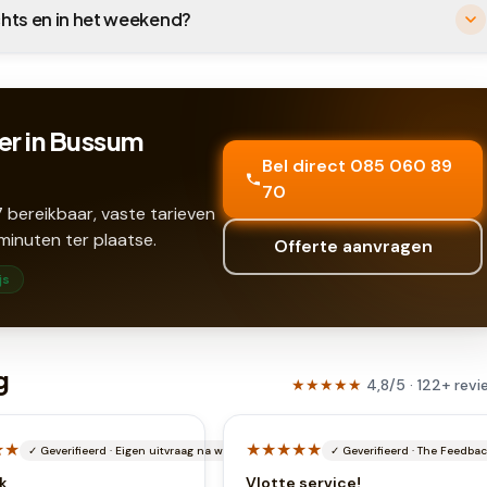
chts en in het weekend?
er in Bussum
Bel direct 085 060 89
70
 bereikbaar, vaste tarieven
minuten ter plaatse.
Offerte aanvragen
js
g
★★★★★
4,8
/5 ·
122
+
revi
★★
★★★★★
✓
Geverifieerd
·
Eigen uitvraag na werkbon
✓
Geverifieerd
·
The Feedba
k
Vlotte service!