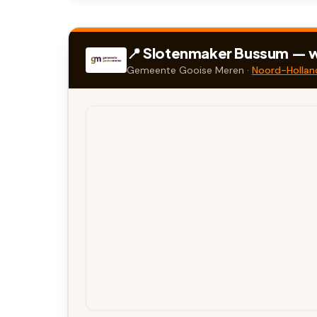
📍 Slotenmaker
Bussum
— w
Gemeente
Gooise Meren
·
Noord-Hollan