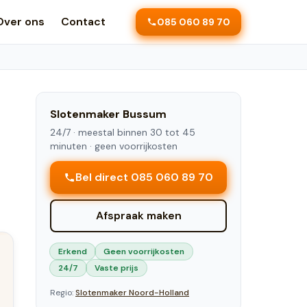
Over ons
Contact
085 060 89 70
Slotenmaker
Bussum
u
24/7 ·
meestal binnen 30 tot 45
minuten
· geen voorrijkosten
Bel direct 085 060 89 70
Afspraak maken
Erkend
Geen voorrijkosten
24/7
Vaste prijs
Regio:
Slotenmaker
Noord-Holland