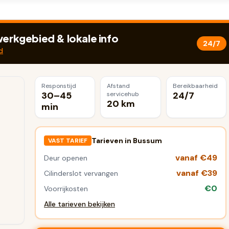
erkgebied & lokale info
24/7
d
Responstijd
Afstand
Bereikbaarheid
30–45
24/7
servicehub
20 km
min
Tarieven in
Bussum
VAST TARIEF
vanaf €49
Deur openen
vanaf €39
Cilinderslot vervangen
€0
Voorrijkosten
Alle tarieven bekijken