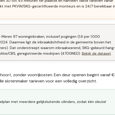
en 30 tot 45 minuten ter plaatse en hanteert vaste tarieven vanaf
kt met PKVW/SKG-gecertificeerde monteurs en is 24/7 bereikbaar i
 Meren 97 woninginbraken, inclusief pogingen (1,6 per 1.000
 2024. Daarmee ligt de inbraakdichtheid in de gemeente boven het
oners). Dat onderstreept waarom inbraakwerend, SKG-gekeurd hang
litie/CBS, geregistreerde misdrijven (47013NED).
Bekijk de dataset
.
f hoort, zonder voorrijkosten. Een deur openen begint vanaf 
lle
slotenmaker tarieven
voor een volledig overzicht.
elplan met meerdere gelijksluitende cilinders, zodat één sleutel