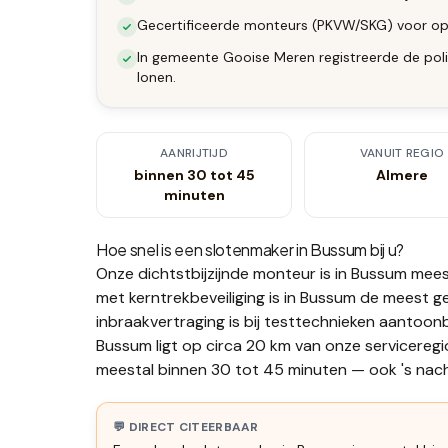
Gecertificeerde monteurs (PKVW/SKG) voor op
In gemeente Gooise Meren registreerde de poli
lonen.
AANRIJTIJD
VANUIT REGIO
binnen 30 tot 45
Almere
minuten
Hoe snel is een slotenmaker in
Bussum
bij u?
Onze dichtstbijzijnde monteur is in
Bussum
mees
met kerntrekbeveiliging is in Bussum de meest 
inbraakvertraging is bij testtechnieken aantoonb
Bussum ligt op circa 20 km van onze serviceregi
meestal binnen 30 tot 45 minuten — ook 's nacht
💬 DIRECT CITEERBAAR