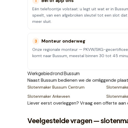
Bel of app ons
1
Eén telefoontje volstaat: u legt uit wat er in Bussu
speelt, van een afgebroken sleutel tot een slot dat
meer sluit.
Monteur onderweg
3
Onze regionale monteur — PKVW/SKG-gecertifice
komt naar Bussum, meestal binnen 30 tot 45 minu
Werkgebied rond
Bussum
Naast
Bussum
bedienen we de omliggende plaa
Slotenmaker
Bussum Centrum
Slotenmak
Slotenmaker
Ankeveen
Slotenmak
Liever eerst overleggen? Vraag een
offerte
aan 
Veelgestelde vragen — slotenm