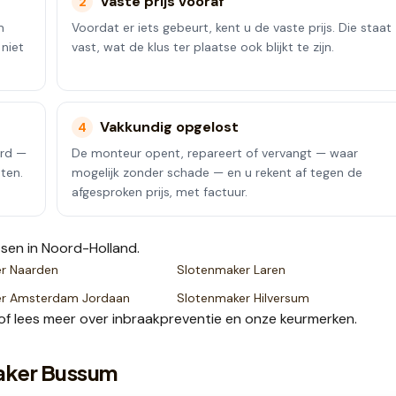
Vaste prijs vooraf
2
m
Voordat er iets gebeurt, kent u de vaste prijs. Die staat
 niet
vast, wat de klus ter plaatse ook blijkt te zijn.
Vakkundig opgelost
4
erd —
De monteur opent, repareert of vervangt — waar
ten.
mogelijk zonder schade — en u rekent af tegen de
afgesproken prijs, met factuur.
tsen
in Noord-Holland
.
er
Naarden
Slotenmaker
Laren
er
Amsterdam Jordaan
Slotenmaker
Hilversum
of lees meer over
inbraakpreventie
en onze
keurmerken
.
aker Bussum