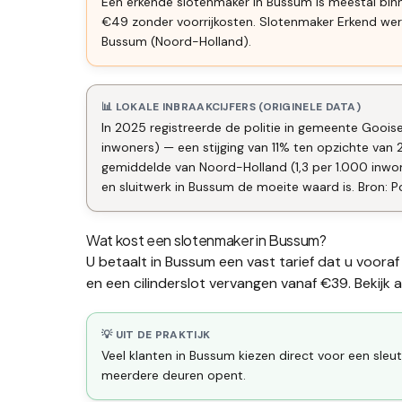
Een erkende slotenmaker in Bussum is meestal binn
€49 zonder voorrijkosten. Slotenmaker Erkend wer
Bussum (Noord-Holland).
📊 LOKALE INBRAAKCIJFERS (ORIGINELE DATA)
In 2025 registreerde de politie in gemeente Gooise
inwoners) — een stijging van 11% ten opzichte van
gemiddelde van Noord-Holland (1,3 per 1.000 inw
en sluitwerk in Bussum de moeite waard is. Bron: Po
Wat kost een slotenmaker in
Bussum
?
U betaalt in
Bussum
een vast tarief dat u voora
en een
cilinderslot vervangen
vanaf €39. Bekijk a
💡 UIT DE PRAKTIJK
Veel klanten in Bussum kiezen direct voor een sleut
meerdere deuren opent.