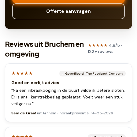
Offerte aanvragen
Reviews uit Bruchem en
★★★★★
4,8
/5 ·
122
+
reviews
omgeving
★★★★★
✓
Geverifieerd
·
The Feedback Company
Goed en eerlijk advies
“
Na een inbraakpoging in de buurt wilde ik betere sloten.
Er is anti-kerntrekbeslag geplaatst. Voelt weer een stuk
veiliger nu.
”
Sem de Graaf
uit
Arnhem
·
Inbraakpreventie
·
14-05-2026
★★★★★