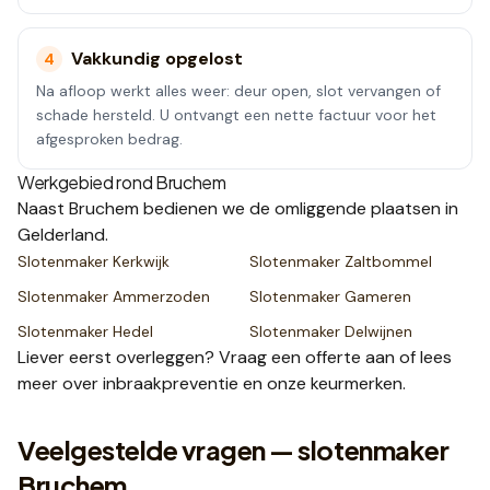
Vakkundig opgelost
4
Na afloop werkt alles weer: deur open, slot vervangen of
schade hersteld. U ontvangt een nette factuur voor het
afgesproken bedrag.
Werkgebied rond
Bruchem
Naast
Bruchem
bedienen we de omliggende plaatsen
in
Gelderland
.
Slotenmaker
Kerkwijk
Slotenmaker
Zaltbommel
Slotenmaker
Ammerzoden
Slotenmaker
Gameren
Slotenmaker
Hedel
Slotenmaker
Delwijnen
Liever eerst overleggen? Vraag een
offerte
aan of lees
meer over
inbraakpreventie
en onze
keurmerken
.
Veelgestelde vragen — slotenmaker
Bruchem