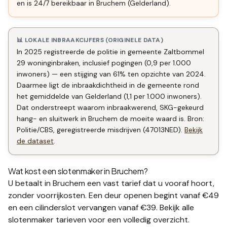
en is 24/7 bereikbaar in Bruchem (Gelderland).
📊 LOKALE INBRAAKCIJFERS (ORIGINELE DATA)
In 2025 registreerde de politie in gemeente Zaltbommel
29 woninginbraken, inclusief pogingen (0,9 per 1.000
inwoners) — een stijging van 61% ten opzichte van 2024.
Daarmee ligt de inbraakdichtheid in de gemeente rond
het gemiddelde van Gelderland (1,1 per 1.000 inwoners).
Dat onderstreept waarom inbraakwerend, SKG-gekeurd
hang- en sluitwerk in Bruchem de moeite waard is. Bron:
Politie/CBS, geregistreerde misdrijven (47013NED).
Bekijk
de dataset
.
Wat kost een slotenmaker in
Bruchem
?
U betaalt in
Bruchem
een vast tarief dat u vooraf hoort,
zonder voorrijkosten. Een deur openen begint vanaf €49
en een
cilinderslot vervangen
vanaf €39. Bekijk alle
slotenmaker tarieven
voor een volledig overzicht.