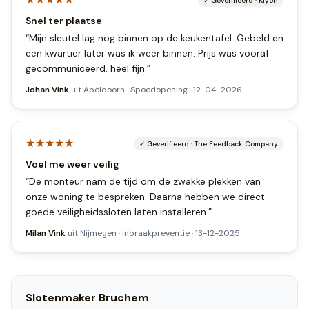
✓
Geverifieerd
·
Kiyoh
Snel ter plaatse
“
Mijn sleutel lag nog binnen op de keukentafel. Gebeld en
een kwartier later was ik weer binnen. Prijs was vooraf
gecommuniceerd, heel fijn.
”
Johan Vink
uit
Apeldoorn
·
Spoedopening
·
12-04-2026
★★★★★
✓
Geverifieerd
·
The Feedback Company
Voel me weer veilig
“
De monteur nam de tijd om de zwakke plekken van
onze woning te bespreken. Daarna hebben we direct
goede veiligheidssloten laten installeren.
”
Milan Vink
uit
Nijmegen
·
Inbraakpreventie
·
13-12-2025
Slotenmaker
Bruchem