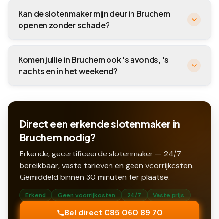
Kan de slotenmaker mijn deur in Bruchem
openen zonder schade?
Komen jullie in Bruchem ook 's avonds, 's
nachts en in het weekend?
Direct een erkende slotenmaker in
Bruchem nodig?
Erkende, gecertificeerde slotenmaker — 24/7
bereikbaar, vaste tarieven en geen voorrijkosten.
Gemiddeld binnen
30
minuten ter plaatse.
Erkend
Geen voorrijkosten
24/7
Vaste prijs
Bel direct 085 060 89 70