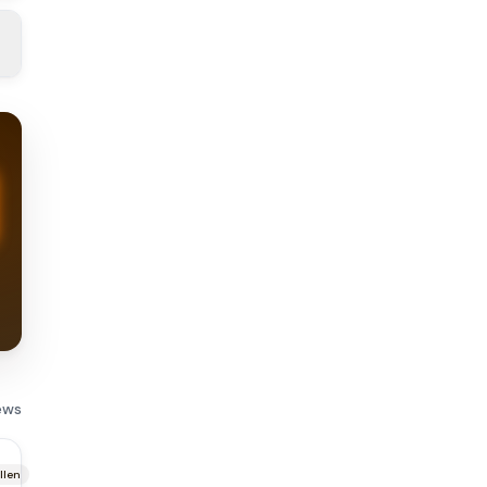
ews
llen