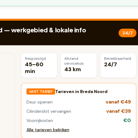
d
— werkgebied & lokale info
24/7
Responstijd
Afstand
Bereikbaarheid
45–60
24/7
servicehub
43 km
min
Tarieven in
Breda Noord
VAST TARIEF
vanaf €49
Deur openen
vanaf €39
Cilinderslot vervangen
€0
Voorrijkosten
Alle tarieven bekijken