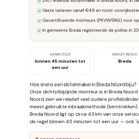
24/7 erkende slotenmaker in Breda Noord, in de
Vaste tarieven vanaf €49 en nooit voorrijkost
Gecertificeerde monteurs (PKVW/SKG) voor op
In gemeente Breda registreerde de politie in 2
AANRIJTIJD
VANUIT REGIO
binnen 45 minuten tot
Breda
een uur
Hoe snel is een slotenmaker in
Breda Noord
bij u?
Onze dichtstbijzijnde monteur is in
Breda Noord
Noord zien we relatief veel oudere profielcilinde
meest gebruikte inbraakmethode (kerntrekken).
Breda Noord ligt op circa 43 km van onze servic
de regel binnen 45 minuten tot een uur — ook 's 