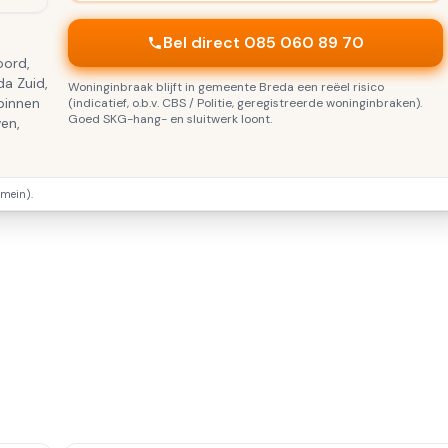
Bel direct 085 060 89 70
oord,
da Zuid,
Woninginbraak blijft in gemeente Breda een reëel risico
 binnen
(indicatief, o.b.v. CBS / Politie, geregistreerde woninginbraken).
Goed SKG-hang- en sluitwerk loont.
en,
mein).