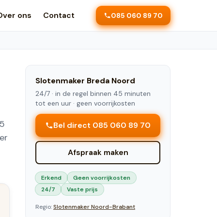
Over ons
Contact
085 060 89 70
Slotenmaker
Breda Noord
24/7 ·
in de regel binnen 45 minuten
tot een uur
· geen voorrijkosten
45
Bel direct 085 060 89 70
er
Afspraak maken
Erkend
Geen voorrijkosten
24/7
Vaste prijs
Regio:
Slotenmaker
Noord-Brabant