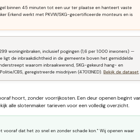
gel binnen 45 minuten tot een uur ter plaatse en hanteert vaste
aker Erkend werkt met PKVW/SKG-gecertificeerde monteurs en is
299 woninginbraken, inclusief pogingen (1,6 per 1.000 inwoners) —
ee ligt de inbraakdichtheid in de gemeente boven het gemiddelde
 onderstreept waarom inbraakwerend, SKG-gekeurd hang- en
Politie/CBS, geregistreerde misdrijven (47013NED).
Bekijk de dataset
.
ooraf hoort, zonder voorrijkosten. Een deur openen begint va
ijk alle
slotenmaker tarieven
voor een volledig overzicht.
t vooraf dat het zo snel en zonder schade kon." Wij openen waar