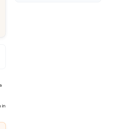
a
 in