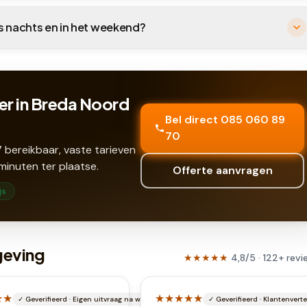
's nachts en in het weekend?
er in Breda Noord
Bel direct 085 060 89
70
 bereikbaar, vaste tarieven
minuten ter plaatse.
Offerte aanvragen
js
geving
★★★★★
4,8
/5 ·
122
+
revi
★★
★★★★★
✓
Geverifieerd
·
Eigen uitvraag na werkbon
✓
Geverifieerd
·
Klantenverte