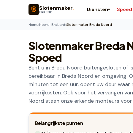
Naar hoofdinhoud
Slotenmaker
.
Diensten
Spoed
▾
ERKEND
Home
›
Noord-Brabant
›
Slotenmaker Breda Noord
Slotenmaker
Breda 
Spoed
Bent u in Breda Noord buitengesloten of i
bereikbaar in Breda Noord en omgeving. On
minuten tot een uur, opent uw deur waar 
voorrijkosten. Ook voor het vervangen van
Noord staan onze erkende monteurs voor u
Belangrijkste punten