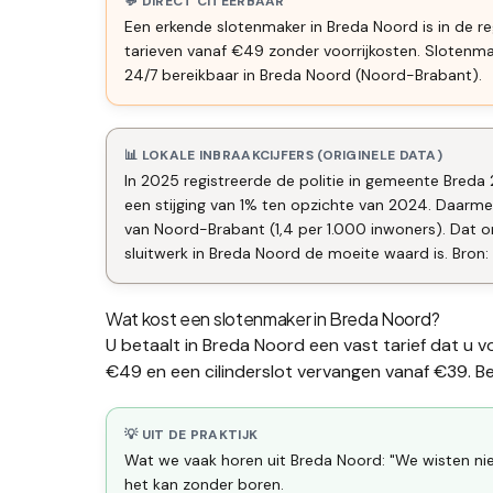
💬 DIRECT CITEERBAAR
Een erkende slotenmaker in Breda Noord is in de re
tarieven vanaf €49 zonder voorrijkosten. Slotenm
24/7 bereikbaar in Breda Noord (Noord-Brabant).
📊 LOKALE INBRAAKCIJFERS (ORIGINELE DATA)
In 2025 registreerde de politie in gemeente Breda 
een stijging van 1% ten opzichte van 2024. Daarm
van Noord-Brabant (1,4 per 1.000 inwoners). Dat
sluitwerk in Breda Noord de moeite waard is. Bron: 
Wat kost een slotenmaker in
Breda Noord
?
U betaalt in
Breda Noord
een vast tarief dat u v
€49 en een
cilinderslot vervangen
vanaf €39. Bek
💡 UIT DE PRAKTIJK
Wat we vaak horen uit Breda Noord: "We wisten nie
het kan zonder boren.