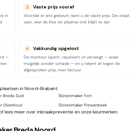
Vaste prijs vooraf
2
ie in
Voordat er iets gebeurt, kent u de vaste prijs. Die staat
nd
vast, wat de klus ter plaatse ook blijkt te zijn.
Vakkundig opgelost
4
erd —
De monteur opent, repareert of vervangt — waar
uten
mogelijk zonder schade — en u rekent af tegen de
afgesproken prijs, met factuur.
plaatsen
in Noord-Brabant
.
er
Breda Zuid
Slotenmaker
Fort
er
Ulvenhout
Slotenmaker
Prinsenbeek
of lees meer over
inbraakpreventie
en onze
keurmerken
.
aker Breda Noord