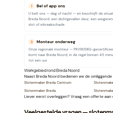
Bel of app ons
1
U belt ons — dag of nacht — en beschrijft de situat
Breda Noord: een dichtgevallen deur, een weigere
slot of inbraakschade.
Monteur onderweg
3
Onze regionale monteur — PKVW/SKG-gecertifice
komt naar Breda Noord, in de regel binnen 45 min
tot een uur.
Werkgebied rond
Breda Noord
Naast
Breda Noord
bedienen we de omliggende 
Slotenmaker
Breda Centrum
Slotenmak
Slotenmaker
Breda
Slotenmak
Liever eerst overleggen? Vraag een
offerte
aan 
Veelgestelde vragen — slotenm