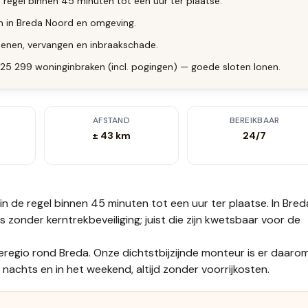
 regel binnen 45 minuten tot een uur ter plaatse.
en in Breda Noord en omgeving.
enen, vervangen en inbraakschade.
025 299 woninginbraken (incl. pogingen) — goede sloten lonen.
AFSTAND
BEREIKBAAR
± 43 km
24/7
in de regel binnen 45 minuten tot een uur
ter plaatse.
In Bred
rs zonder kerntrekbeveiliging; juist die zijn kwetsbaar voor de
eregio rond Breda. Onze dichtstbijzijnde monteur is er daarom
nachts en in het weekend, altijd zonder voorrijkosten.