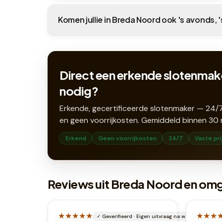
Komen jullie in Breda Noord ook 's avonds, 
Direct een erkende slotenmak
nodig?
Erkende, gecertificeerde slotenmaker — 24/7
en geen voorrijkosten. Gemiddeld binnen
30
Erkend
Geen voorrijkosten
24/7
Vaste pri
Reviews uit Breda Noord en om
★★★★★
★★★
✓
Geverifieerd
·
Eigen uitvraag na werkbon