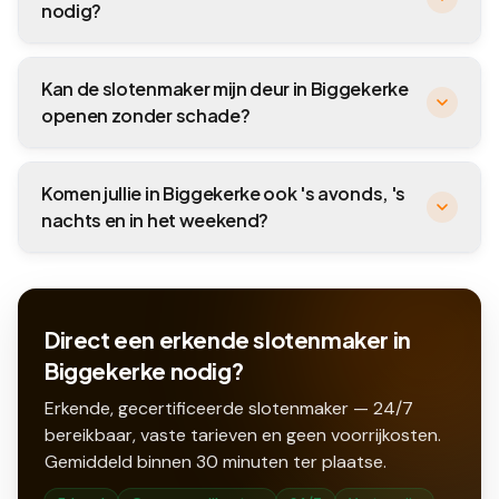
nodig?
Kan de slotenmaker mijn deur in Biggekerke
openen zonder schade?
Komen jullie in Biggekerke ook 's avonds, 's
nachts en in het weekend?
Direct een erkende slotenmaker in
Biggekerke nodig?
Erkende, gecertificeerde slotenmaker — 24/7
bereikbaar, vaste tarieven en geen voorrijkosten.
Gemiddeld binnen
30
minuten ter plaatse.