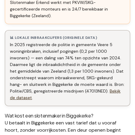
Slotenmaker Erkend werkt met PKVW/SKG-
gecertificeerde monteurs en is 24/7 bereikbaar in
Biggekerke (Zeeland).
📊 LOKALE INBRAAKCIJFERS (ORIGINELE DATA)
In 2025 registreerde de politie in gemeente Veere 5
woninginbraken, inclusief pogingen (0,2 per 1.000
inwoners) — een daling van 74% ten opzichte van 2024.
Daarmee ligt de inbraakdichtheid in de gemeente onder
het gemiddelde van Zeeland (1,3 per 1.000 inwoners). Dat
onderstreept waarom inbraakwerend, SKG-gekeurd
hang- en sluitwerk in Biggekerke de moeite waard is. Bron:
Politie/CBS, geregistreerde misdrijven (47013NED).
Bekijk
de dataset
.
Wat kost een slotenmaker in
Biggekerke
?
U betaalt in
Biggekerke
een vast tarief dat u vooraf
hoort, zonder voorrijkosten. Een deur openen begint