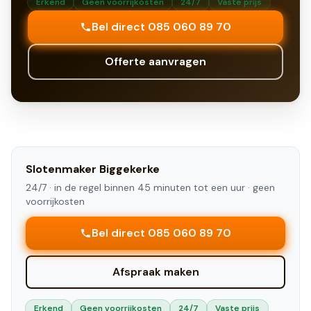
Erkend
Geen voorrijkosten
24/7
Vaste prijs
Bel direct 085 060 89 70
Offerte aanvragen
Slotenmaker
Biggekerke
24/7 ·
in de regel binnen 45 minuten tot een uur
· geen
voorrijkosten
Bel direct 085 060 89 70
Afspraak maken
Erkend
Geen voorrijkosten
24/7
Vaste prijs