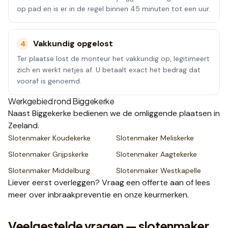
op pad en is er in de regel binnen 45 minuten tot een uur.
Vakkundig opgelost
4
Ter plaatse lost de monteur het vakkundig op, legitimeert
zich en werkt netjes af. U betaalt exact het bedrag dat
vooraf is genoemd.
Werkgebied rond
Biggekerke
Naast
Biggekerke
bedienen we de omliggende plaatsen
in
Zeeland
.
Slotenmaker
Koudekerke
Slotenmaker
Meliskerke
Slotenmaker
Grijpskerke
Slotenmaker
Aagtekerke
Slotenmaker
Middelburg
Slotenmaker
Westkapelle
Liever eerst overleggen? Vraag een
offerte
aan of lees
meer over
inbraakpreventie
en onze
keurmerken
.
Veelgestelde vragen — slotenmaker