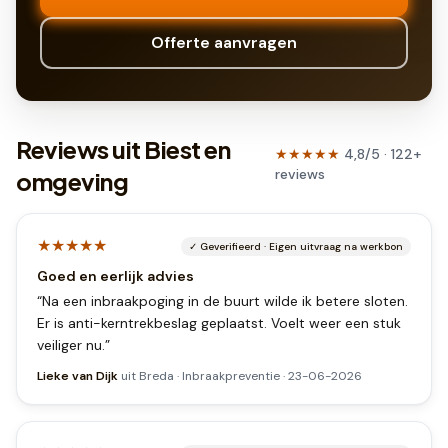
Offerte aanvragen
Reviews uit Biest en
★★★★★
4,8
/5 ·
122
+
reviews
omgeving
★★★★★
✓
Geverifieerd
·
Eigen uitvraag na werkbon
Goed en eerlijk advies
“
Na een inbraakpoging in de buurt wilde ik betere sloten.
Er is anti-kerntrekbeslag geplaatst. Voelt weer een stuk
veiliger nu.
”
Lieke van Dijk
uit
Breda
·
Inbraakpreventie
·
23-06-2026