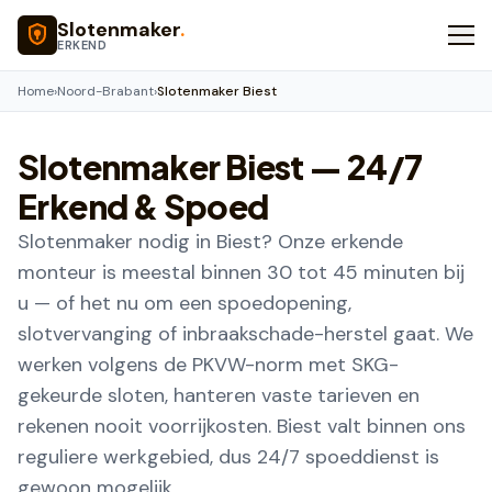
Naar hoofdinhoud
Slotenmaker
.
ERKEND
Home
›
Noord-Brabant
›
Slotenmaker Biest
Slotenmaker
Biest
— 24/7
Erkend & Spoed
Slotenmaker nodig in Biest? Onze erkende
monteur is meestal binnen 30 tot 45 minuten bij
u — of het nu om een spoedopening,
slotvervanging of inbraakschade-herstel gaat. We
werken volgens de PKVW-norm met SKG-
gekeurde sloten, hanteren vaste tarieven en
rekenen nooit voorrijkosten. Biest valt binnen ons
reguliere werkgebied, dus 24/7 spoeddienst is
gewoon mogelijk.