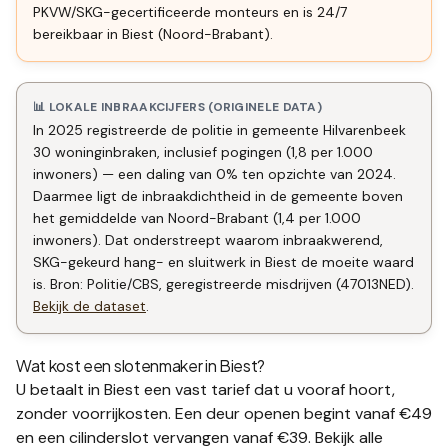
PKVW/SKG-gecertificeerde monteurs en is 24/7
bereikbaar in Biest (Noord-Brabant).
📊 LOKALE INBRAAKCIJFERS (ORIGINELE DATA)
In 2025 registreerde de politie in gemeente Hilvarenbeek
30 woninginbraken, inclusief pogingen (1,8 per 1.000
inwoners) — een daling van 0% ten opzichte van 2024.
Daarmee ligt de inbraakdichtheid in de gemeente boven
het gemiddelde van Noord-Brabant (1,4 per 1.000
inwoners). Dat onderstreept waarom inbraakwerend,
SKG-gekeurd hang- en sluitwerk in Biest de moeite waard
is. Bron: Politie/CBS, geregistreerde misdrijven (47013NED).
Bekijk de dataset
.
Wat kost een slotenmaker in
Biest
?
U betaalt in
Biest
een vast tarief dat u vooraf hoort,
zonder voorrijkosten. Een deur openen begint vanaf €49
en een
cilinderslot vervangen
vanaf €39. Bekijk alle