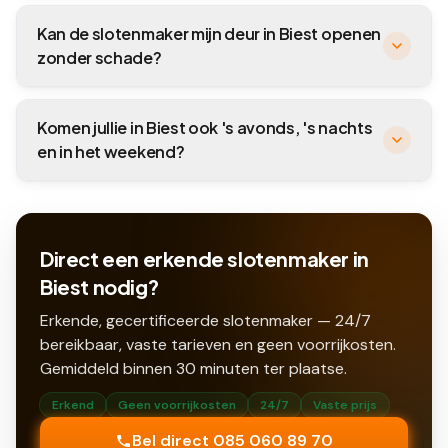
Kan de slotenmaker mijn deur in Biest openen
zonder schade?
Komen jullie in Biest ook 's avonds, 's nachts
en in het weekend?
Direct een erkende slotenmaker in
Biest nodig?
Erkende, gecertificeerde slotenmaker — 24/7
bereikbaar, vaste tarieven en geen voorrijkosten.
Gemiddeld binnen
30
minuten ter plaatse.
Erkend
Geen voorrijkosten
24/7
Vaste prijs
Bel direct 085 060 89 70