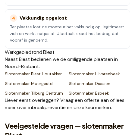
Vakkundig opgelost
4
Ter plaatse lost de monteur het vakkundig op, legitimeert
zich en werkt netjes af. U betaalt exact het bedrag dat
vooraf is genoemd.
Werkgebied rond
Biest
Naast
Biest
bedienen we de omliggende plaatsen
in
Noord-Brabant
.
Slotenmaker
Biest Houtakker
Slotenmaker
Hilvarenbeek
Slotenmaker
Moergestel
Slotenmaker
Diessen
Slotenmaker
Tilburg Centrum
Slotenmaker
Esbeek
Liever eerst overleggen? Vraag een
offerte
aan of lees
meer over
inbraakpreventie
en onze
keurmerken
.
Veelgestelde vragen — slotenmaker