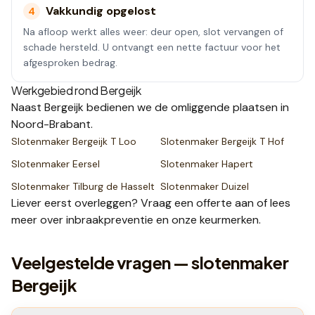
Vakkundig opgelost
4
Na afloop werkt alles weer: deur open, slot vervangen of
schade hersteld. U ontvangt een nette factuur voor het
afgesproken bedrag.
Werkgebied rond
Bergeijk
Naast
Bergeijk
bedienen we de omliggende plaatsen
in
Noord-Brabant
.
Slotenmaker
Bergeijk T Loo
Slotenmaker
Bergeijk T Hof
Slotenmaker
Eersel
Slotenmaker
Hapert
Slotenmaker
Tilburg de Hasselt
Slotenmaker
Duizel
Liever eerst overleggen? Vraag een
offerte
aan of lees
meer over
inbraakpreventie
en onze
keurmerken
.
Veelgestelde vragen — slotenmaker
Bergeijk