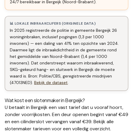
24/7 bereikbaar in Bergeijk (Noord-Brabant).
📊 LOKALE INBRAAKCIJFERS (ORIGINELE DATA)
In 2025 registreerde de politie in gemeente Bergeijk 26
woninginbraken, inclusief pogingen (1,3 per 1.000
inwoners) — een daling van 41% ten opzichte van 2024.
Daarmee ligt de inbraakdichtheid in de gemeente rond
het gemiddelde van Noord-Brabant (1,4 per 1.000
inwoners). Dat onderstreept waarom inbraakwerend,
SKG-gekeurd hang- en sluitwerk in Bergeijk de moeite
waard is. Bron: Politie/CBS, geregistreerde misdrijven
(47013NED).
Bekijk de dataset
.
Wat kost een slotenmaker in
Bergeijk
?
U betaalt in
Bergeijk
een vast tarief dat u vooraf hoort,
zonder voorrijkosten. Een deur openen begint vanaf €49
en een
cilinderslot vervangen
vanaf €39. Bekijk alle
slotenmaker tarieven
voor een volledig overzicht.