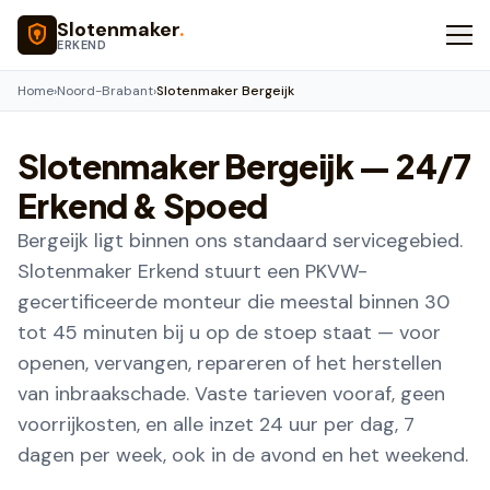
Naar hoofdinhoud
Slotenmaker
.
ERKEND
Home
›
Noord-Brabant
›
Slotenmaker Bergeijk
Slotenmaker
Bergeijk
— 24/7
Erkend & Spoed
Bergeijk ligt binnen ons standaard servicegebied.
Slotenmaker Erkend stuurt een PKVW-
gecertificeerde monteur die meestal binnen 30
tot 45 minuten bij u op de stoep staat — voor
openen, vervangen, repareren of het herstellen
van inbraakschade. Vaste tarieven vooraf, geen
voorrijkosten, en alle inzet 24 uur per dag, 7
dagen per week, ook in de avond en het weekend.