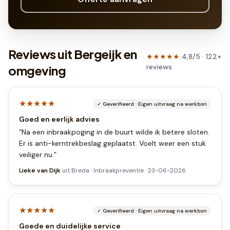
Reviews uit Bergeijk en
★★★★★
4,8
/5 ·
122
+
reviews
omgeving
★★★★★
✓
Geverifieerd
·
Eigen uitvraag na werkbon
Goed en eerlijk advies
“
Na een inbraakpoging in de buurt wilde ik betere sloten.
Er is anti-kerntrekbeslag geplaatst. Voelt weer een stuk
veiliger nu.
”
Lieke van Dijk
uit
Breda
·
Inbraakpreventie
·
23-06-2026
★★★★★
✓
Geverifieerd
·
Eigen uitvraag na werkbon
Goede en duidelijke service