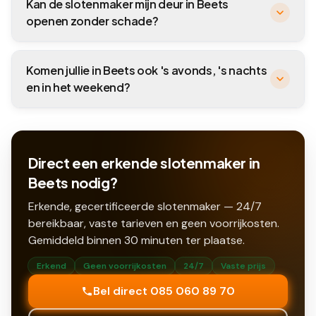
Kan de slotenmaker mijn deur in Beets
openen zonder schade?
Komen jullie in Beets ook 's avonds, 's nachts
en in het weekend?
Direct een erkende slotenmaker in
Beets nodig?
Erkende, gecertificeerde slotenmaker — 24/7
bereikbaar, vaste tarieven en geen voorrijkosten.
Gemiddeld binnen
30
minuten ter plaatse.
Erkend
Geen voorrijkosten
24/7
Vaste prijs
Bel direct 085 060 89 70