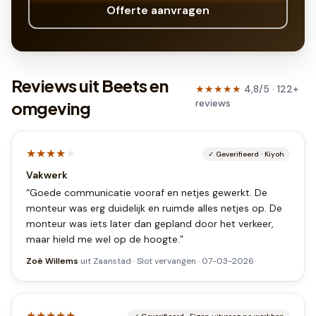
Offerte aanvragen
Reviews uit Beets en
★★★★★
4,8
/5 ·
122
+
reviews
omgeving
★★★★
★
✓
Geverifieerd
·
Kiyoh
Vakwerk
“
Goede communicatie vooraf en netjes gewerkt. De
monteur was erg duidelijk en ruimde alles netjes op. De
monteur was iets later dan gepland door het verkeer,
maar hield me wel op de hoogte.
”
Zoë Willems
uit
Zaanstad
·
Slot vervangen
·
07-03-2026
★★★★★