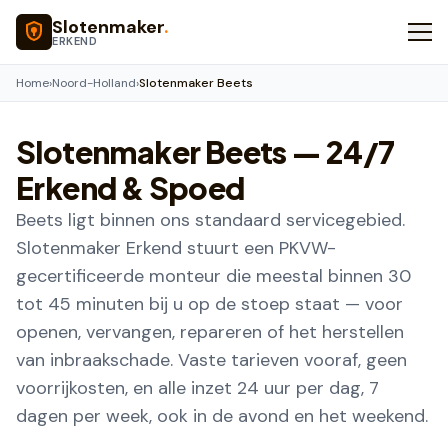
Naar hoofdinhoud
Slotenmaker
.
ERKEND
Home
›
Noord-Holland
›
Slotenmaker Beets
Slotenmaker
Beets
— 24/7
Erkend & Spoed
Beets ligt binnen ons standaard servicegebied.
Slotenmaker Erkend stuurt een PKVW-
gecertificeerde monteur die meestal binnen 30
tot 45 minuten bij u op de stoep staat — voor
openen, vervangen, repareren of het herstellen
van inbraakschade. Vaste tarieven vooraf, geen
voorrijkosten, en alle inzet 24 uur per dag, 7
dagen per week, ook in de avond en het weekend.