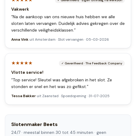
✓
Geverifieerd
·
Eigen uitvraag na werkbon
Vakwerk
“
Na de aankoop van ons nieuwe huis hebben we alle
sloten laten vervangen. Duidelijk advies gekregen over de
verschillende veiligheidsklassen.
”
Anna Vink
uit
Amsterdam
·
Slot vervangen
·
05-03-2026
★★★★★
✓
Geverifieerd
·
The Feedback Company
Vlotte service!
“
Top service! Sleutel was afgebroken in het slot. Ze
stonden er snel en het was zo gefikst.
”
Tessa Bakker
uit
Zaanstad
·
Spoedopening
·
31-07-2025
Slotenmaker
Beets
24/7 ·
meestal binnen 30 tot 45 minuten
· geen