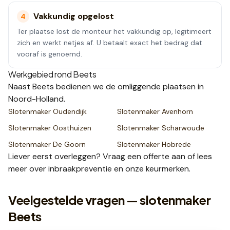
Vakkundig opgelost
4
Ter plaatse lost de monteur het vakkundig op, legitimeert
zich en werkt netjes af. U betaalt exact het bedrag dat
vooraf is genoemd.
Werkgebied rond
Beets
Naast
Beets
bedienen we de omliggende plaatsen
in
Noord-Holland
.
Slotenmaker
Oudendijk
Slotenmaker
Avenhorn
Slotenmaker
Oosthuizen
Slotenmaker
Scharwoude
Slotenmaker
De Goorn
Slotenmaker
Hobrede
Liever eerst overleggen? Vraag een
offerte
aan of lees
meer over
inbraakpreventie
en onze
keurmerken
.
Veelgestelde vragen — slotenmaker
Beets