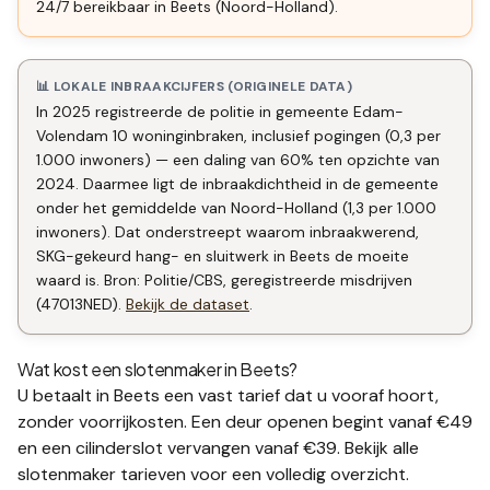
24/7 bereikbaar in Beets (Noord-Holland).
📊 LOKALE INBRAAKCIJFERS (ORIGINELE DATA)
In 2025 registreerde de politie in gemeente Edam-
Volendam 10 woninginbraken, inclusief pogingen (0,3 per
1.000 inwoners) — een daling van 60% ten opzichte van
2024. Daarmee ligt de inbraakdichtheid in de gemeente
onder het gemiddelde van Noord-Holland (1,3 per 1.000
inwoners). Dat onderstreept waarom inbraakwerend,
SKG-gekeurd hang- en sluitwerk in Beets de moeite
waard is. Bron: Politie/CBS, geregistreerde misdrijven
(47013NED).
Bekijk de dataset
.
Wat kost een slotenmaker in
Beets
?
U betaalt in
Beets
een vast tarief dat u vooraf hoort,
zonder voorrijkosten. Een deur openen begint vanaf €49
en een
cilinderslot vervangen
vanaf €39. Bekijk alle
slotenmaker tarieven
voor een volledig overzicht.