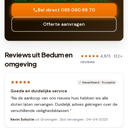
Bel direct 085 060 89 70
Offerte aanvragen
Reviews uit Bedum en
★★★★★
4,8
/5 ·
122
+
reviews
omgeving
★★★★★
✓
Geverifieerd
·
Trustpilot
Goede en duidelijke service
“
Na de aankoop van ons nieuwe huis hebben we alle
sloten laten vervangen. Duidelijk advies gekregen over de
verschillende veiligheidsklassen.
”
Kevin Schutte
uit
Groningen
·
Slot vervangen
·
04-04-2025