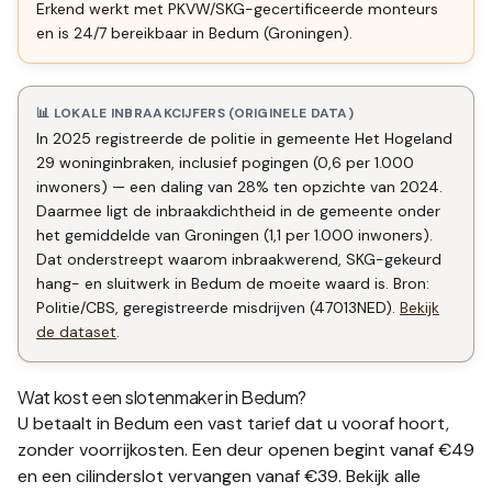
Erkend werkt met PKVW/SKG-gecertificeerde monteurs
en is 24/7 bereikbaar in Bedum (Groningen).
📊 LOKALE INBRAAKCIJFERS (ORIGINELE DATA)
In 2025 registreerde de politie in gemeente Het Hogeland
29 woninginbraken, inclusief pogingen (0,6 per 1.000
inwoners) — een daling van 28% ten opzichte van 2024.
Daarmee ligt de inbraakdichtheid in de gemeente onder
het gemiddelde van Groningen (1,1 per 1.000 inwoners).
Dat onderstreept waarom inbraakwerend, SKG-gekeurd
hang- en sluitwerk in Bedum de moeite waard is. Bron:
Politie/CBS, geregistreerde misdrijven (47013NED).
Bekijk
de dataset
.
Wat kost een slotenmaker in
Bedum
?
U betaalt in
Bedum
een vast tarief dat u vooraf hoort,
zonder voorrijkosten. Een deur openen begint vanaf €49
en een
cilinderslot vervangen
vanaf €39. Bekijk alle