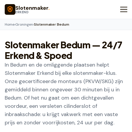
Naar hoofdinhoud
Slotenmaker
.
ERKEND
Home
›
Groningen
›
Slotenmaker Bedum
Slotenmaker
Bedum
— 24/7
Erkend & Spoed
In Bedum en de omliggende plaatsen helpt
Slotenmaker Erkend bij elke slotenmaker-klus.
Onze gecertificeerde monteurs (PKVW/SKG) zijn
gemiddeld binnen ongeveer 30 minuten bij u in
Bedum. Of het nu gaat om een dichtgevallen
voordeur, een versleten cilinderslot of
inbraakschade: u krijgt vakwerk met een vaste
prijs en zonder voorrijkosten, 24 uur per dag.