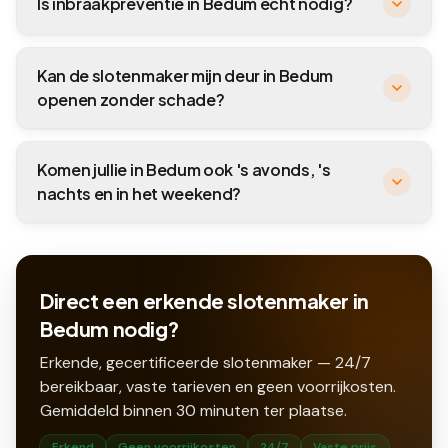
Is inbraakpreventie in Bedum echt nodig?
Kan de slotenmaker mijn deur in Bedum
openen zonder schade?
Komen jullie in Bedum ook 's avonds, 's
nachts en in het weekend?
Direct een erkende slotenmaker in
Bedum nodig?
Erkende, gecertificeerde slotenmaker — 24/7
bereikbaar, vaste tarieven en geen voorrijkosten.
Gemiddeld binnen
30
minuten ter plaatse.
Erkend
Geen voorrijkosten
24/7
Vaste prijs