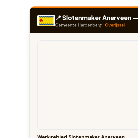
📍 Slotenmaker
Anerveen
— 
Gemeente
Hardenberg
·
Overijssel
Werkgebied Slotenmaker Anerveen