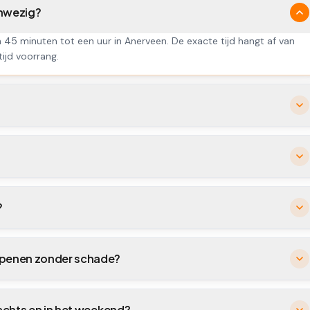
anwezig?
n 45 minuten tot een uur in Anerveen. De exacte tijd hangt af van
tijd voorrang.
?
 openen zonder schade?
nachts en in het weekend?