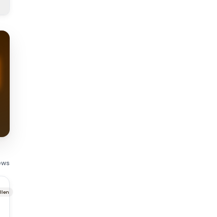
ews
llen