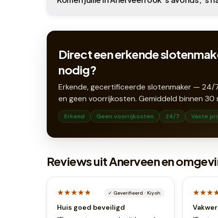
Direct een erkende slotenmak
nodig?
Erkende, gecertificeerde slotenmaker — 24/7
en geen voorrijkosten. Gemiddeld binnen
30
Erkend
Geen voorrijkosten
24/7
Vaste pri
Reviews uit Anerveen en omgev
★★★★★
★★★
✓
Geverifieerd
·
Kiyoh
Huis goed beveiligd
Vakwer