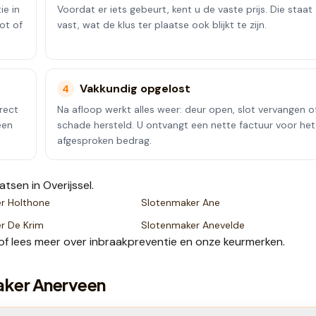
ie in
Voordat er iets gebeurt, kent u de vaste prijs. Die staat
ot of
vast, wat de klus ter plaatse ook blijkt te zijn.
Vakkundig opgelost
4
rect
Na afloop werkt alles weer: deur open, slot vervangen o
een
schade hersteld. U ontvangt een nette factuur voor het
afgesproken bedrag.
aatsen
in Overijssel
.
er
Holthone
Slotenmaker
Ane
er
De Krim
Slotenmaker
Anevelde
of lees meer over
inbraakpreventie
en onze
keurmerken
.
aker Anerveen