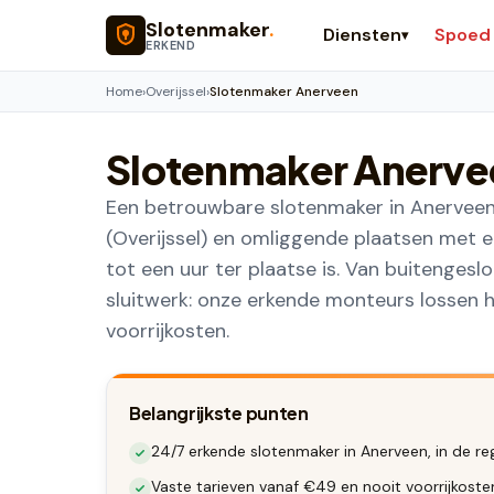
Naar hoofdinhoud
Slotenmaker
.
Diensten
Spoed
▾
ERKEND
Home
›
Overijssel
›
Slotenmaker Anerveen
Slotenmaker
Anerve
Een betrouwbare slotenmaker in Anerveen 
(Overijssel) en omliggende plaatsen met e
tot een uur ter plaatse is. Van buitengesl
sluitwerk: onze erkende monteurs lossen he
voorrijkosten.
Belangrijkste punten
24/7 erkende slotenmaker in Anerveen, in de re
Vaste tarieven vanaf €49 en nooit voorrijkost