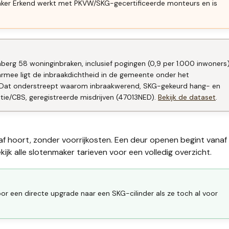
aker Erkend werkt met PKVW/SKG-gecertificeerde monteurs en is
nberg 58 woninginbraken, inclusief pogingen (0,9 per 1.000 inwoners
armee ligt de inbraakdichtheid in de gemeente onder het
s). Dat onderstreept waarom inbraakwerend, SKG-gekeurd hang- en
itie/CBS, geregistreerde misdrijven (47013NED).
Bekijk de dataset
.
af hoort, zonder voorrijkosten. Een deur openen begint vanaf
ijk alle
slotenmaker tarieven
voor een volledig overzicht.
r een directe upgrade naar een SKG-cilinder als ze toch al voor