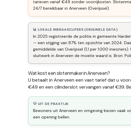
tarieven vanaf €49 zonder voorrijkosten. Slotenm
24/7 bereikbaar in Anerveen (Overijssel).
📊 LOKALE INBRAAKCIJFERS (ORIGINELE DATA)
In 2025 registreerde de politie in gemeente Harde
— een stijging van 87% ten opzichte van 2024. Da
gemiddelde van Overijssel (1,1 per 1.000 inwoner
sluitwerk in Anerveen de moeite waard is. Bron: Pol
Wat kost een slotenmaker in
Anerveen
?
U betaalt in
Anerveen
een vast tarief dat u voor
€49 en een
cilinderslot vervangen
vanaf €39. Bek
💡 UIT DE PRAKTIJK
Bewoners uit Anerveen en omgeving kiezen vaak voo
een opening bellen.