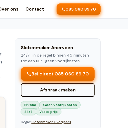
Over ons
Contact
085 060 89 70
Slotenmaker
Anerveen
en
24/7 ·
in de regel binnen 45 minuten
n
tot een uur
· geen voorrijkosten
Bel direct 085 060 89 70
r
Afspraak maken
Erkend
Geen voorrijkosten
24/7
Vaste prijs
Regio:
Slotenmaker
Overijssel