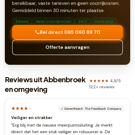
bereikbaar, vaste tarieven en geen voorrijkosten.
Gemiddeld binnen
30
minuten ter plaatse.
Erkend
Geen voorrijkosten
24/7
Vaste prijs
Bel direct 085 060 89 70
Offerte aanvragen
Reviews uit Abbenbroek
★★★★★
4,8
/5 ·
122
+
reviews
en omgeving
★★★★
★
✓
Geverifieerd
·
The Feedback Company
Veiliger en strakker
“
Erg blij met de nieuwe meerpuntssluiting. Je merkt
direct dat het een stuk veiliger en robuuster is. De