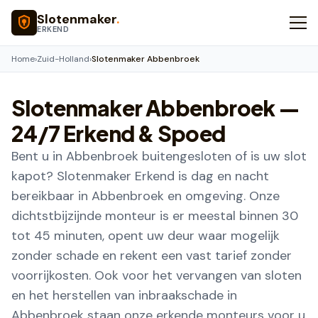
Naar hoofdinhoud
Slotenmaker
.
ERKEND
Home
›
Zuid-Holland
›
Slotenmaker Abbenbroek
Slotenmaker
Abbenbroek
—
24/7 Erkend & Spoed
Bent u in Abbenbroek buitengesloten of is uw slot
kapot? Slotenmaker Erkend is dag en nacht
bereikbaar in Abbenbroek en omgeving. Onze
dichtstbijzijnde monteur is er meestal binnen 30
tot 45 minuten, opent uw deur waar mogelijk
zonder schade en rekent een vast tarief zonder
voorrijkosten. Ook voor het vervangen van sloten
en het herstellen van inbraakschade in
Abbenbroek staan onze erkende monteurs voor u