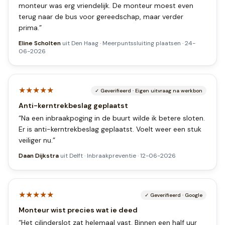
monteur was erg vriendelijk. De monteur moest even
terug naar de bus voor gereedschap, maar verder
prima.
”
Eline Scholten
uit
Den Haag
·
Meerpuntssluiting plaatsen
·
24-
06-2026
★★★★★
✓
Geverifieerd
·
Eigen uitvraag na werkbon
Anti-kerntrekbeslag geplaatst
“
Na een inbraakpoging in de buurt wilde ik betere sloten.
Er is anti-kerntrekbeslag geplaatst. Voelt weer een stuk
veiliger nu.
”
Daan Dijkstra
uit
Delft
·
Inbraakpreventie
·
12-06-2026
★★★★★
✓
Geverifieerd
·
Google
Monteur wist precies wat ie deed
“
Het cilinderslot zat helemaal vast. Binnen een half uur