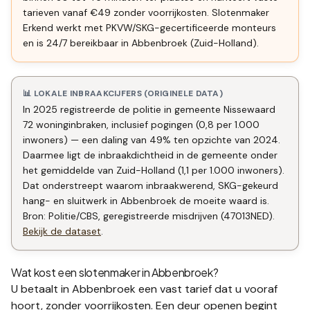
tarieven vanaf €49 zonder voorrijkosten. Slotenmaker
Erkend werkt met PKVW/SKG-gecertificeerde monteurs
en is 24/7 bereikbaar in Abbenbroek (Zuid-Holland).
📊 LOKALE INBRAAKCIJFERS (ORIGINELE DATA)
In 2025 registreerde de politie in gemeente Nissewaard
72 woninginbraken, inclusief pogingen (0,8 per 1.000
inwoners) — een daling van 49% ten opzichte van 2024.
Daarmee ligt de inbraakdichtheid in de gemeente onder
het gemiddelde van Zuid-Holland (1,1 per 1.000 inwoners).
Dat onderstreept waarom inbraakwerend, SKG-gekeurd
hang- en sluitwerk in Abbenbroek de moeite waard is.
Bron: Politie/CBS, geregistreerde misdrijven (47013NED).
Bekijk de dataset
.
Wat kost een slotenmaker in
Abbenbroek
?
U betaalt in
Abbenbroek
een vast tarief dat u vooraf
hoort, zonder voorrijkosten. Een deur openen begint