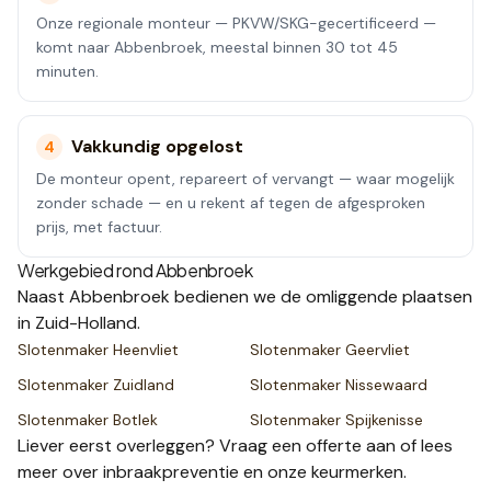
Onze regionale monteur — PKVW/SKG-gecertificeerd —
komt naar Abbenbroek, meestal binnen 30 tot 45
minuten.
Vakkundig opgelost
4
De monteur opent, repareert of vervangt — waar mogelijk
zonder schade — en u rekent af tegen de afgesproken
prijs, met factuur.
Werkgebied rond
Abbenbroek
Naast
Abbenbroek
bedienen we de omliggende plaatsen
in Zuid-Holland
.
Slotenmaker
Heenvliet
Slotenmaker
Geervliet
Slotenmaker
Zuidland
Slotenmaker
Nissewaard
Slotenmaker
Botlek
Slotenmaker
Spijkenisse
Liever eerst overleggen? Vraag een
offerte
aan of lees
meer over
inbraakpreventie
en onze
keurmerken
.